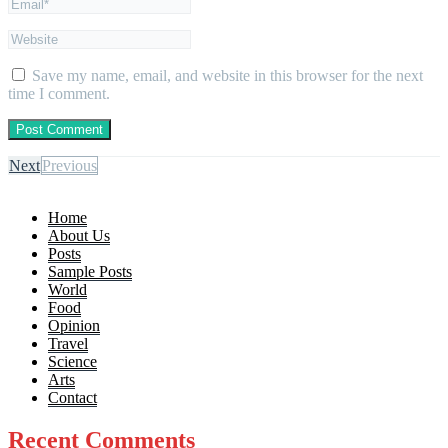
Save my name, email, and website in this browser for the next
time I comment.
Next
Previous
Home
About Us
Posts
Sample Posts
World
Food
Opinion
Travel
Science
Arts
Contact
Recent Comments