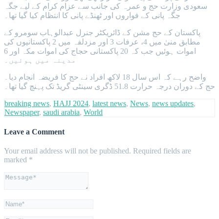
سعودی وزارت حج و عمرہ کی جانب سے عزام کرام کے لیے جگہ
جگہ پانی کے فواروں اور ٹھنڈے پانی کا انتظام کیا گیا تھا۔
پاکستان کے حج مشن کے ڈائریکٹر جنرل عبدالوہاب سومرو کے
مطابق منیٰ میں 4، عرفات 3 اور مزدلفہ میں 2 پاکستانیوں کی
اموات ہوئیں جب کہ 20 پاکستانی حجاج کی اموات مکہ اور 6
مدینہ میں ہوئیں۔
واضح رہے کہ اس سال 18 لاکھ افراد نے حج کا فریضہ انجام دیا۔
حج کے دوران درجہ حرارت 51.8 ڈگری سینٹی گریڈ تک پہنچ گیا تھا۔
breaking news
,
HAJJ 2024
,
latest news
,
News
,
news updates
,
Newspaper
,
saudi arabia
,
World
Leave a Comment
Your email address will not be published.
Required fields are
marked
*