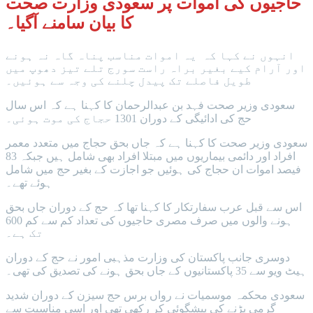
حاجیوں کی اموات پر سعودی وزارت صحت
کا بیان سامنے آگیا۔
انہوں نے کہا کہ یہ اموات مناسب پناہ گاہ نہ ہونے
اور آرام کیے بغیر براہ راست سورج تلے تیز دھوپ میں
طویل فاصلے تک پیدل چلنے کی وجہ سے ہوئیں۔
سعودی وزیر صحت فہد بن عبدالرحمان کا کہنا ہے کہ اس سال
حج کی ادائیگی کے دوران 1301 حجاج کی موت ہوئی۔
سعودی وزیر صحت کا کہنا ہے کہ جاں بحق حجاج میں متعدد معمر
افراد اور دائمی بیماریوں میں مبتلا افراد بھی شامل ہیں جبکہ 83
فیصد اموات ان حجاج کی ہوئیں جو اجازت کے بغیر حج میں شامل
ہوئے تھے۔
اس سے قبل عرب سفارتکار کا کہنا تھا کہ حج کے دوران جاں بحق
ہونے والوں میں صرف مصری حاجیوں کی تعداد کم سے کم 600
تک ہے۔
دوسری جانب پاکستان کی وزارت مذہبی امور نے حج کے دوران
ہیٹ ویو سے 35 پاکستانیوں کے جاں بحق ہونے کی تصدیق کی تھی۔
سعودی محکمہ موسمیات نے رواں برس حج سیزن کے دوران شدید
گرمی پڑنے کی پیشگوئی کر رکھی تھی اور اسی مناسبت سے