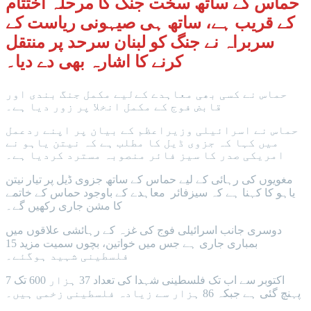
حماس کے ساتھ سخت جنگ کا مرحلہ اختتام
کے قریب ہے، ساتھ ہی صیہونی ریاست کے
سربراہ نے جنگ کو لبنان سرحد پر منتقل
کرنے کا اشارہ بھی دے دیا۔
حماس نے کسی بھی معاہدے کےلیے مکمل جنگ بندی اور
قابض فوج کے مکمل انخلا پر زور دیا ہے۔
حماس نے اسرائیلی وزیراعظم کے بیان پر اپنے ردعمل
میں کہا کہ جزوی ڈیل کا مطلب ہے کہ نیتن یاہو نے
امریکی صدر کا سیز فائر منصوبہ مسترد کردیا ہے۔
مغویوں کی رہائی کے لیے حماس کے ساتھ جزوی ڈیل پر تیار نیتن
یاہو کا کہنا ہے کہ سیزفائر معاہدے کے باوجود حماس کے خاتمے
کا مشن جاری رکھیں گے۔
دوسری جانب اسرائیلی فوج کی غزہ کے رہائشی علاقوں میں
بمباری جاری ہے جس میں خواتین، بچوں سمیت مزید 15
فلسطینی شہید ہوگئے۔
7 اکتوبر سے اب تک فلسطینی شہدا کی تعداد 37 ہزار 600 تک
پہنچ گئی ہے جبکہ 86 ہزار سے زیادہ فلسطینی زخمی ہیں۔