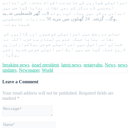
اسرائیلی طیاروں کی جانب سے اقوام متحدہ کی امدادی
ایجنسی کے مرکز کو بھی نشانہ بنایا گیا جس میں
امدادی مرکز میں پناہ لیے ہوئے 8 بے گھر فلسطینی شہید
ہوگئے، گزشتہ 24 گھنٹوں میں مزید 50 سے زیادہ فلسطینی
شہید ہوئے۔
حماس نے رفح میں اسرائیلی فوجیوں اور گاڑیوں کو
نشانہ بنایا جبکہ جنوبی لبنان سے حزب اللہ نے
شمالی اسرائیل میں اسرائیلی فوجی ہیڈکوارٹرز پر
ڈرون حملہ کیا جس میں ایک اسرائیلی فوجی شدید زخمی
ہوگیا۔
breaking news
,
israel president
,
latest news
,
netanyahu
,
News
,
news
updates
,
Newspaper
,
World
Leave a Comment
Your email address will not be published.
Required fields are
marked
*