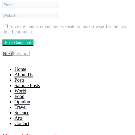
Save my name, email, and website in this browser for the next
time I comment.
Next
Previous
Home
About Us
Posts
Sample Posts
World
Food
Opinion
Travel
Science
Arts
Contact