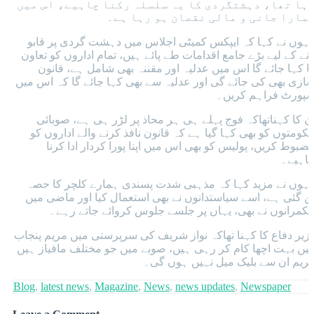
ہا تھا، دہشتگردی کا یہ سلسلہ رکنا چاہیے، اس میں
مارا جانی و مالی نقصان ہو رہا ہے۔
نہوں نے کہا کہ ایپکس کمیٹی اجلاس میں دہشت گردی پر قابو
انے کے لیے بڑے جامع اقدامات طے پائے ہیں، تمام اداروں کو تعاون
ا کہا جائے گا اس میں عدلیہ اور مقننہ بھی شامل ہے، قانون
ازی بھی کی جائے گی اور عدلیہ سے بھی کہا جائے گا کہ اس میں
پورٹ فراہم کریں۔
ن کا کہناتھاکہ فوج پہلے ہی ہر محاذ پر لڑر ہی ہے، صوبائی
کومتوں کو بھی کہا گیا ہے کہ قانون نافذ کرنے والے اداروں کو
ضبوط کریں، پولیس کو بھی اس میں اپنا پورا کردار ادا کرنا
اہیے۔
نہوں نے مزید کہا کہ مذہبی شدت پسندی ہمارے کلچر کا حصہ
ن گئی ہے، اسے سیاستدانوں نے بھی استعمال کیا اور ماضی میں
کمرانوں نے بھی، یہاں پر جلسے جلوس کروائے جاتے رہے۔
زیر دفاع کا کہنا تھاکہ نواز شریف کی سرپرستی میں مریم پنجاب
یں بہت اچھا کام کر رہی ہیں، صوبے میں جو مختلف مافیاز ہیں
ریم ان سے بلیک میل نہیں ہوں گی۔
Blog
,
latest news
,
Magazine
,
News
,
news updates
,
Newspaper