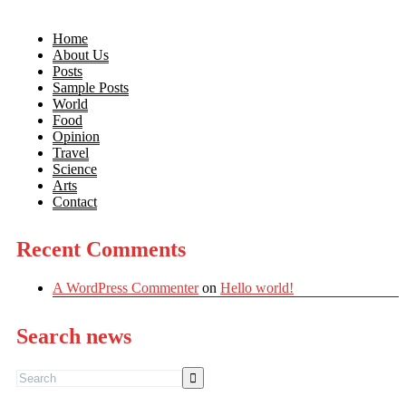
Home
About Us
Posts
Sample Posts
World
Food
Opinion
Travel
Science
Arts
Contact
Recent Comments
A WordPress Commenter
on
Hello world!
Search news