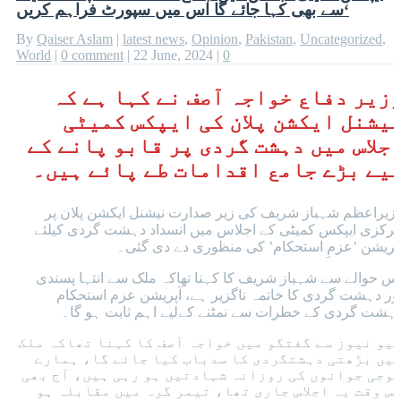
سے بھی کہا جائے گا اس میں سپورٹ فراہم کریں‘
By
Qaiser Aslam
|
latest news
,
Opinion
,
Pakistan
,
Uncategorized
,
World
|
0 comment
|
22 June, 2024
|
0
زیر دفاع خواجہ آصف نے کہا ہے کہ
یشنل ایکشن پلان کی ایپکس کمیٹی
جلاس میں دہشت گردی پر قابو پانے کے
یے بڑے جامع اقدامات طے پائے ہیں۔
زیراعظم شہباز شریف کی زیر صدارت نیشنل ایکشن پلان پر
رکزی ایپکس کمیٹی کے اجلاس میں انسداد دہشت گردی کیلئے
پریشن ’عزمِ استحکام’ کی منظوری دے دی گئی۔
س حوالے سے شہباز شریف کا کہنا تھاکہ ملک سے انتہا پسندی
ور دہشت گردی کا خاتمہ ناگزیر ہے، آپریشن عزم استحکام
ہشت گردی کے خطرات سے نمٹنے کےلیے اہم ثابت ہو گا۔
یو نیوز سے گفتگو میں خواجہ آصف کا کہنا تھاکہ ملک
یں بڑھتی دہشتگردی کا سدباب کیا جائے گا، ہمارے
وجی جوانوں کی روزانہ شہادتیں ہو رہی ہیں، آج بھی
س وقت یہ اجلاس جاری تھا، تیمر گرہ میں مقابلہ ہو