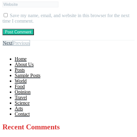
Save my name, email, and website in this browser for the next
time I comment.
Next
Previous
Home
About Us
Posts
Sample Posts
World
Food
Opinion
Travel
Science
Arts
Contact
Recent Comments