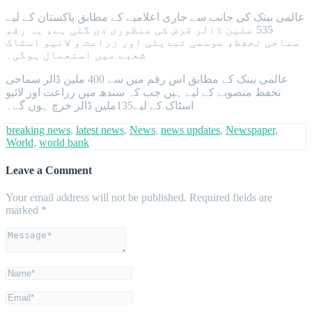
عالمی بینک کی جانب سے جاری اعلامیے کے مطابق پاکستان کے لیے
535 ملین ڈالر قرض کی منظوری دی گئی ہے، یہ رقم
سماجی تحفظ، موسمی تبدیلی اور زراعت و لائیو اسٹاک
شعبے میں استعمال ہوگی۔
عالمی بینک کے مطابق اس رقم میں سے 400 ملین ڈالر سماجی
تحفظ منصوبے کے لیے ہیں جب کہ سندھ میں زراعت اور لائیو
اسٹاک کے لیے135ملین ڈالر خرچ ہوں گے۔
breaking news
,
latest news
,
News
,
news updates
,
Newspaper
,
World
,
world bank
Leave a Comment
Your email address will not be published.
Required fields are
marked
*