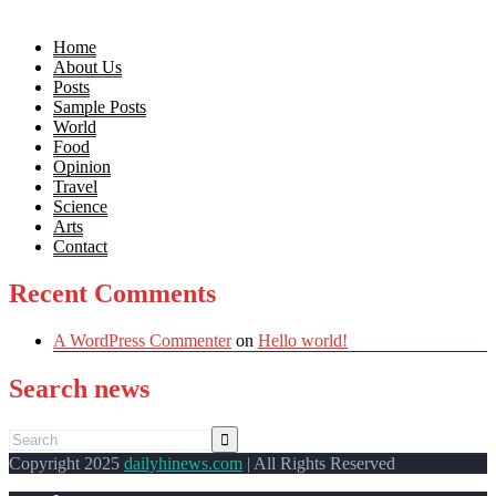
Home
About Us
Posts
Sample Posts
World
Food
Opinion
Travel
Science
Arts
Contact
Recent Comments
A WordPress Commenter
on
Hello world!
Search news
Copyright 2025
dailyhinews.com
| All Rights Reserved