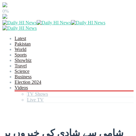
0%
Latest
Pakistan
World
Sports
Showbiz
Travel
Science
Business
Election 2024
Videos
TV Shows
Live TV
شامی سے شادی کی خبروں پر