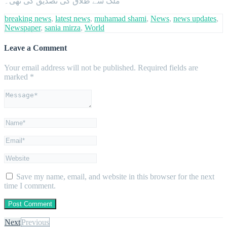
ملک سے طلاق کی تصدیق کی تھی۔
breaking news
,
latest news
,
muhamad shami
,
News
,
news updates
,
Newspaper
,
sania mirza
,
World
Leave a Comment
Your email address will not be published.
Required fields are
marked
*
Save my name, email, and website in this browser for the next
time I comment.
Next
Previous