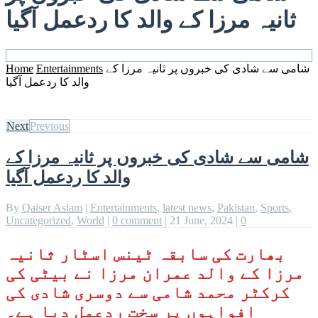
ثانیہ مرزا کے والد کا ردعمل آگیا
شامی سے شادی کی خبروں پر ثانیہ مرزا کے
Entertainments
Home
والد کا ردعمل آگیا
Next
Previous
شامی سے شادی کی خبروں پر ثانیہ مرزا کے
والد کا ردعمل آگیا
By
Qaiser Aslam
|
Entertainments
,
latest news
,
Pakistan
,
Sports
,
Uncategorized
,
World
|
0 comment
|
21 June, 2024
|
0
بھارت کی سابقہ ٹینس اسٹار ثانیہ
مرزا کے والد عمران مرزا نے بیٹی کی
کرکٹر محمد شامی سے دوسری شادی کی
افواہوں پر سخت ردعمل دیا ہے۔