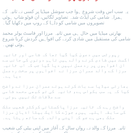
یہ سب اس وقت شروع ہوا جب سوشل میڈیا پر کسی نے ثانیہ کے
ہمراہ شامی کی ایڈٹ شدہ تصاویر لگائیں، ان فوٹو شاپ ہوئی
تصویروں میں شامی کو دلہا کے روپ میں دکھایا گیا۔
بھارتی میڈیا میں حال ہی میں ثانیہ مرزا اور فاسٹ بولر محمد
شامی کی مستقبل میں شادی کرنے کی افواہیں گردش کرنا شروع
ہوئی تھیں۔
رپورٹس میں دعویٰ کیا گیا تھا کہ شامی اور ثانیہ
اگست میں شادی کرنے والے ہیں تاہم دونوں کی جانب سے
ان افواہوں پر ردعمل نہیں دیا گیا جب کہ اب ثانیہ
مرزا کے والد عمران مرزا نے افواہوں پر سخت ردعمل
دیا ہے۔
بھارتی میڈیا سے بات کرتے ہوئے عمران مرزا نے واضح
کیا کہ یہ سب بکواس ہے، ثانیہ کی تو کبھی محمد شامی
سے ملاقات تک نہیں ہوئی۔
واضح رہے کہ ثانیہ مرزا پاکستانی کرکٹر شعیب ملک
کی سابقہ اہلیہ ہیں، جوڑے کا ایک بیٹا اذہان مرزا
ملک بھی ہے جو کہ اپنی والدہ کے ساتھ رہتا ہے۔
ثانیہ مرزا کے والد نے رواں سال کے آغاز میں اپنی بیٹی کی شعیب