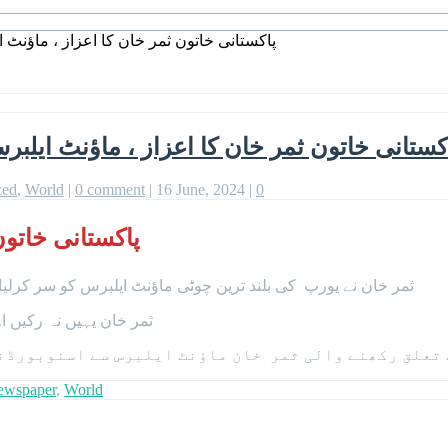
پاکستانی خاتون ثمر خان کا اعزاز ، ماؤنٹ ا
کستانی خاتون ثمر خان کا اعزاز ، ماؤنٹ ایلبرس
zed
,
World
|
0 comment
|
16 June, 2024
|
0
پاکستانی خاتون ثمر خان نے ایک منفرد اعزاز اپنے نام کرلیا۔
ثمر خان نے یورپ کی بلند ترین چوٹی ماؤنٹ ایلبرس کو سر کرلیا اور چوٹی پر پہنچ کر انہوں نے پاکستان کا سبز ہلالی پرچم لہرایا۔
ثمر خان یہیں نہ رکیں اور پھر 5 ہزار 642 فٹ بلند چوٹی سے اسنوبورڈنگ
ے تعلق رکھنے والی ثمر خان ماؤنٹ ایلبرس سے اسنوبورڈن
ewspaper
,
World