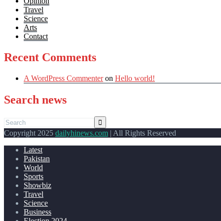
Opinion
Travel
Science
Arts
Contact
Recent Comments
A WordPress Commenter
on
Hello world!
Search news
Copyright 2025
dailyhinews.com
| All Rights Reserved
Latest
Pakistan
World
Sports
Showbiz
Travel
Science
Business
Election 2024