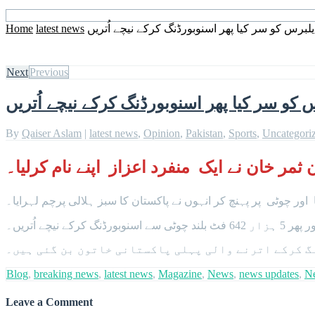
Home
latest news
یلبرس کو سر کیا پھر اسنوبورڈنگ کرکے نیچے اُتریں
Next
Previous
 کو سر کیا پھر اسنوبورڈنگ کرکے نیچے اُتریں
By
Qaiser Aslam
|
latest news
,
Opinion
,
Pakistan
,
Sports
,
Uncategori
 کرکے نیچے اُتریں۔
گ کرکے اترنے والی پہلی پاکستانی خاتون بن گئی ہیں۔
Blog
,
breaking news
,
latest news
,
Magazine
,
News
,
news updates
,
N
Leave a Comment