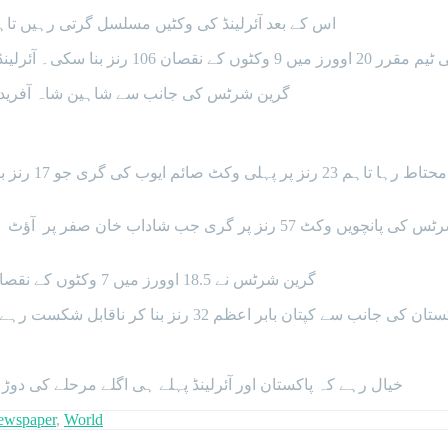
اس کے بعد آئرلینڈ کی وکٹیں مسلسل گرتی رہیں تاہم ساتویں وکٹ پرگیرتھ ڈیلانے اور ایڈائر نے 44 رنز کی شراکت بنائی۔
 بنا سکی۔ آئرلینڈ کی جانب سے گیرتھ ڈیلانے 31، جوش لٹل22 رنز بنا کر نمایاں رہے۔
گرین شرٹس کی جانب سے شاہین شاہ آفریدی اور عماوسیم نے 3، 3 جبکہ محمد ع
گرین شرٹس نے 18.5 اوورز میں 7 وکٹوں کے نقصان پر ہدف حاصل کرلیا اور یوں آئرلینڈ کو 3 وکٹوں سے شکست دی۔
کی جانب سے کپتان بابر اعظم 32 رنز بنا کر ناقابل شکست رہے۔ آئرلینڈ کے مک کارتھی 3 اور کارٹس کمفر نے 2 وکٹیں حاصل کیں۔
خیال رہے کہ پاکستان اور آئرلینڈ پہلے ہی اگلے مرحلے کی دوڑ
ewspaper
,
World