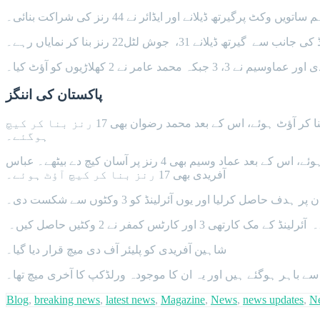
امر نے 2 کھلاڑیوں کو آؤٹ کیا۔
پاکستان کی اننگز
آئرلینڈ کے 107 رنز کے ہدف کے تعاقب میں پاکستانی ٹیم کا آغاز محتاط رہا تاہم 23 رنز پر پہلی وکٹ صائم ایوب کی گری جو 17 رنز بنا کر آؤٹ ہوئے، اس کے بعد محمد رضوان بھی 17 رنز بنا کر کیچ
ہوگئے۔
فخر زمان 5 اور عثمان خان 2 رنز بنا کر پویلین لوٹ گئے۔ گرین شرٹس کی پانچویں وکٹ 57 رنز پر گری جب شاداب خان صفر پر آؤٹ ہوئے، اس کے بعد عماد وسیم بھی 4 رنز پر آسان کیچ دے بیٹھے۔ عباس
آفریدی بھی 17 رنز بنا کر کیچ آؤٹ ہوئے۔
شاہین آفریدی کو پلیئر آف دی میچ قرار دیا گیا۔
 سے باہر ہوگئے ہیں اور یہ ان کا موجودہ ورلڈکپ کا آخری میچ تھا۔
Blog
,
breaking news
,
latest news
,
Magazine
,
News
,
news updates
,
N