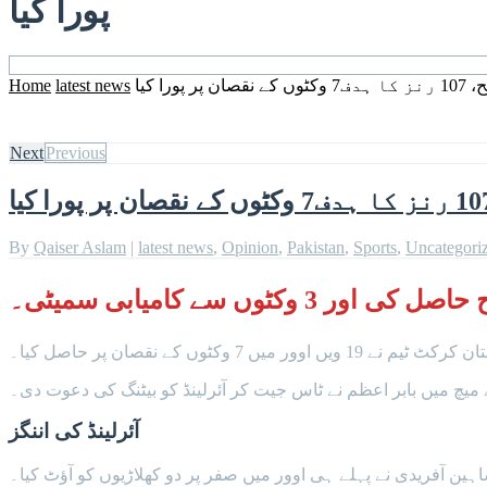
پورا کیا
Home
latest news
Next
Previous
By
Qaiser Aslam
|
latest news
,
Opinion
,
Pakistan
,
Sports
,
Uncategori
 سے کامیابی سمیٹی۔
ے میچ میں بابر اعظم نے ٹاس جیت کر آئرلینڈ کو بیٹنگ کی دعوت دی۔
آئرلینڈ کی اننگز
اہین آفریدی نے پہلے ہی اوور میں صفر پر دو کھلاڑیوں کو آؤٹ کیا۔