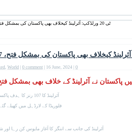
ٹی 20 ورلڈکپ: آئرلینڈ کیخلاف بھی پاکستان کی بمشکل فتح، 107 رنز کا ہدف7 وکٹوں کے نقصان پر پورا کیا
zed
,
World
|
0 comment
|
16 June, 2024
|
0
 نے آئرلینڈ کے خلاف بھی بمشکل فتح حاصل کی اور 3 وکٹوں
آئرلینڈ کا 107 رنز کا ہدف پاکستان کرکٹ ٹیم نے 19 ویں اوور میں 7 وکٹوں کے نقصان پر حاصل کیا۔
فلوریڈا کے لارڈہل میں کھیلے گئ
آئرلینڈ کی جانب سے اننگز کا آغاز مایوس کن رہا اور ش