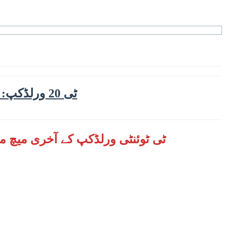
ٹی 20 ورلڈکپ: آئرلینڈ کیخلاف بھی پاکستان کی بمشکل فتح، 107 رنز کا ہدف7 وکٹوں کے نقصان پر پورا کیا
ٹی ٹوئنٹی ورلڈکپ کے آخری میچ میں پاکستان