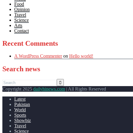
Food
Opinion
Travel
Science
Arts
Contact
Recent Comments
A WordPress Commenter
on
Hello world!
Search news
Copyright 2025
dailyhinews.com
| All Rights Reserved
Latest
Pakistan
World
Sports
Showbiz
Travel
Science