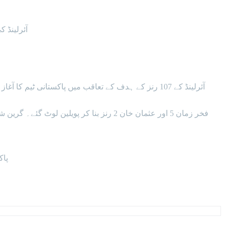
آئرلینڈ کی ٹیم مقرر 20 اوورز میں 9 وکٹوں کے نقصان 106 رنز
پاکستان 