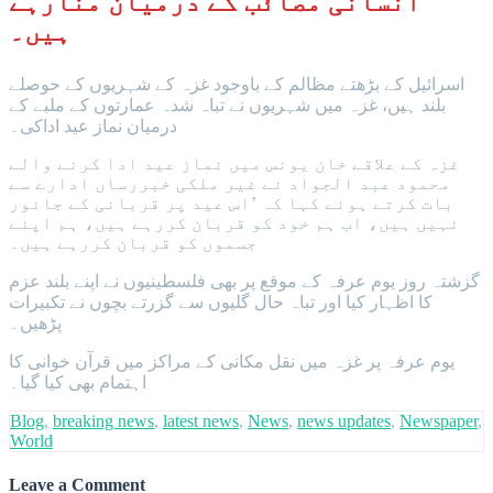
انسانی مصائب کے درمیان منارہے
ہیں۔
اسرائیل کے بڑھتے مظالم کے باوجود غزہ کے شہریوں کے حوصلے
بلند ہیں، غزہ میں شہریوں نے تباہ شدہ عمارتوں کے ملبے کے
درمیان نماز عید اداکی۔
غزہ کے علاقے خان یونس میں نماز عید ادا کرنے والے
محمود عبد الجواد نے غیر ملکی خبررساں ادارے سے
بات کرتے ہوئے کہا کہ ’اس عید پر قربانی کے جانور
نہیں ہیں، اب ہم خود کو قربان کررہے ہیں، ہم اپنے
جسموں کو قربان کررہے ہیں۔
گزشتہ روز یوم عرفہ کے موقع پر بھی فلسطینیوں نے اپنے بلند عزم
کا اظہار کیا اور تباہ حال گلیوں سے گزرتے بچوں نے تکبیرات
پڑھیں۔
یوم عرفہ پر غزہ میں نقل مکانی کے مراکز میں قرآن خوانی کا
اہتمام بھی کیا گیا۔
Blog
,
breaking news
,
latest news
,
News
,
news updates
,
Newspaper
,
World
Leave a Comment