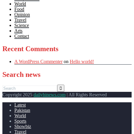
World
Food
Opinion
Travel
Science
Arts
Contact
Recent Comments
A WordPress Commenter
on
Hello world!
Search news
Copyright 2025
dailyhinews.com
| All Rights Reserved
Latest
Pakistan
World
Sports
Showbiz
Travel