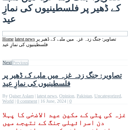
کے ڈھیر پر فلسطینیوں کی نمازِ
عید
تصاویر: جنگ زدہ غزہ میں ملبے کے ڈھیر پر
latest news
Home
فلسطینیوں کی نمازِ عید
Next
Previous
تصاویر: جنگ زدہ غزہ میں ملبے کے ڈھیر پر
فلسطینیوں کی نمازِ عید
By
Qaiser Aslam
|
latest news
,
Opinion
,
Pakistan
,
Uncategorized
,
World
|
0 comment
|
16 June, 2024
|
0
غزہ کی پٹی کے مکین عید الاضحٰی کا پہلا
دن اسرائیلی جنگ کے نتیجے میں