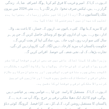
انہوں نے کہا کہ امیر و غریب کا فرق کم کرنا ہوگا، اشرافیہ شاہانہ زندگی
گزار رہے ہیں، ٹیکس صرف تنخواہ دار پر لگ رہا ہے، مئی 2024 میں بیرون
ملک پاکستانیوں نے 3 ارب ڈالرز کا غیر ملکی زرمبادلہ بھجوایا ہے،
تعلیم کے میدان میں ایمرجنسی کا نفاذ کیا ہے۔
ان کا مزید کہنا تھاکہ کئی دہائیوں سے اربوں کے خسارے کا باعث بننے والے
ادارے بیچ رہے ہیں، ان اداروں کو بیچ کر وسائل حاصل کریں گے جن پر ہر
سال کئی سو ارب روپے ڈوب جاتے ہیں، سادگی اپنا کر بچت کریں گے،
حکومت پاکستان اب مزید کارخانے نہیں لگائے گی، کاروبارنہیں کرےگی،
تجارت بڑھانے کے لیے نجی شعبے کی حوصلہ افزائی کریں گے۔
وزیراعظم کا کہنا تھاکہ ماضی میں جب بھی ترقی و خوشحالی کا سفر
شروع ہوا، کوئی نہ کوئی حادثہ ہوگیا، یا رکاوٹ آگئی، دہشتگرد،
ڈکیت، بجلی چور، منافع خور، ٹیکس چور اور بدعنوان سرکاری ملازم
ملکی ترقی و استحکام کے دشمن ہیں، شہدا اور غازیوں کی توہین
کرنے والا ملک کی ترقی و خوشحالی کا دشمن ہے۔
انہوں نے کہا کہ مستقبل کا راستہ چن لیا ہے، عوامی پیسے پر عیاشی نہیں
ہوگی، قوم کا ایک ایک دھیلا ملکی ترقی پر خرچ ہوگا، آپ سے عہد ہے کہ
پاکستان کا مستقبل روشن کرنے کےلیےکڑے سے کڑا فیصلہ کرونگا، کوئی دباؤ