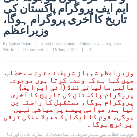
ایم ایف پروگرام پاکستان کی
تاریخ کا آخری پروگرام ہوگا،
وزیراعظم
By 
Qaiser Aslam
|
latest news
, 
Opinion
, 
Pakistan
, 
Uncategorized
, 
0
World
|
0 comment
|
15 June, 2024    
|
وزیراعظم شہباز شریف نے قوم سے خطاب
میں کہا ہے کہ وعدہ کرتا ہوں موجودہ
عالمی مالیاتی فنڈ (آئی ایم ایف)
پروگرام پاکستان کی تاریخ کا آخری
پروگرام ہوگا، مستقبل کا راستہ چن
لیا ہے، عوامی پیسے پر عیاشی نہیں
ہوگی، قوم کا ایک ایک دھیلا ملکی ترقی
پر خرچ ہوگا۔
قوم سے خطاب میں شہباز شریف نے عیدالاضحیٰ کی مبارک باد دی اور کہا