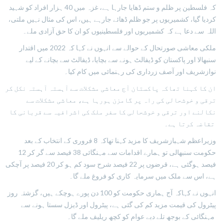
کہ فلسطین پر ظلم و ستم ڈھایا جارہا ہے، غزہ میں 40 ہزار افراد کو شہید
کردیا گیا، کشمیریوں پر جو ظلم ڈھائے جارہے ہیں، اس کی مثال نہیں ملتی،
اللہ سے دعا ہے کہ کشمیریوں اور فلسطینیوں کو ان کا حق آزادی ملے۔
ملکی معاشی صورتحال کے حوالے سے انہوں نے کہا کہ 2022 میں اقتدار
سنبھالا اور پاکستان کو ڈیفالٹ ہونے سے بچایا، ڈیفالٹ سے بچانے کے لیے
نوازشریف اور آصف زرداری کی رہنمائی میں کام کیا۔
ان کا کہنا تھاکہ پاکستان آج معاشی مشکلات سے آہستہ آہستہ نکل کر
ترقی و خوشحالی کی راہ پر گامزن ہورہا ہے، معاشی مشکلات سے
نکالنے اور ترقی و خوشحالی کا سفر ملک کی اشرافیہ سے قربانی کا
تقاضہ کرتا ہے۔
وزیراعظم شہبازشریف کا مزید کہنا تھاکہ 8 فروری کے انتخاب کے بعد
حکومت سنبھالی تو ہمارے اقدامات سے مہنگائی 38 فیصد سے گر کر 12
فیصد ہوگئی ہے، قرضوں پر 22 فیصد شرح سود کم ہو کر 20 فیصد پر آچکی
ہے، اس سے ملک میں سرمایہ کاری کو فروغ ملے گا۔
انہوں نے کہاکہ آج ہماری حکومت کو 100 دن پورے ہوچکے ہیں، گزشتہ روز
پیٹرول کی قیمت مزید کم کی گئی ہے، پیٹرول اور ڈیزل سستا ہونے سے
مہنگائی کے بوجھ تلے دبے عوام کو کچھ ریلیف ملے گا۔