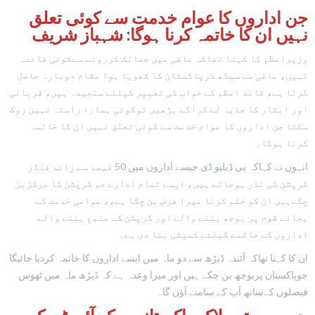
جن اداروں کا عوام خدمت سے کوئی تعلق
نہیں ان کا خاتمہ کرنا ہوگا: شہباز شریف
وزیراعظم کا کہنا تھاکہ ماضی میں جھانک کررونے سےکوئی فائدہ
نہیں، ماضی سے سیکھ کرپاکستان کا کھویا ہوا مقام دوبارہ حاصل
کرنا ہے، قائد اعظم کے خواب کی تعبیر کیلئے سنجیدہ ہیں، قربانی
اور ایثار کا جذبہ لے کرآگے بڑھیں توکوئی ہمارا راستہ نہیں روک
سکتا جن اداروں کا عوام خدمت سے کوئی تعلق نہیں ان کا خاتمہ
کرنا ہوگا۔
انہوں نے کہاکہ پی ڈبلیو ڈی جیسے اداروں میں 50 فیصد سے زائد فنڈز
کرپشن کی نذر ہوجاتے ہیں، ایسے تمام ادارے جو کرپشن کا مرکزبن
چکےہیں ان کو ختم کرنا میرا فرض بن چکا ہے،، عوامی خدمت کے
بجائے قوم پر بوجھ بننے والے اور کرپشن کے منبع بننے والے
اداروں کے خاتمے کیلئے کمیٹی بنا دی ہے۔
ان کا کہنا تھاکہ آئندہ ڈیڑھ سے دو ماہ میں ایسے اداروں کا خاتمہ کردیا جائیگا
جوپاکستان پربوجھ بن چکے ہیں اور میرا وعدہ ہے کہ ڈیڑھ ماہ میں ٹھوس
فیصلوں کےساتھ آپ کے سامنے آؤں گا۔