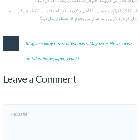
برداشت نہیں کرونگا، جو قربانی دینی پڑیگی مل کر دینگے۔
ان کا کہنا تھاکہ جدوجہد کا آغاز حکومت اور اشرافیہ سے کیا جارہا ہے، سب
مل کرعہد کریں پانچ سال میں قوم کا مستقبل بدل دینگے۔
Blog
,
breaking news
,
latest news
,
Magazine
,
News
,
news
updates
,
Newspaper
,
World
Leave a Comment