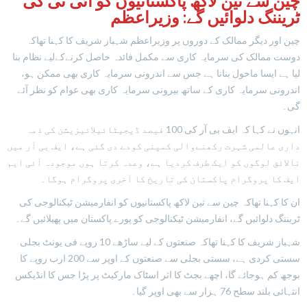
چین سے تین لاکھ پاکستانیوں کو آئی ٹی کی
ٹریننگ دلوائیں گے: وزیراعظم
چین اور دیگر ممالک کے دوروں پر وزیراعظم شہباز شریف کا کہنا تھاکہ
دوست ممالک کی سرمایہ کاری سے مکمل فائدہ حاصل کرنےکےلیے نظام بنا
لیا ہے ایسا ماحول بنانا ہے جس سے اندرونی سرمایہ کاری بھی ممکن ہو،
اندرونی سرمایہ کاری کے ساتھ بیرونی سرمایہ کاری بھی عوام کو نظر آئے
گی۔
انہوں نے کہا کہ ایف بی آر کی 100 فیصد ڈیجیٹائیلائیزیشن کی ذمہ
داری عالمی شہرت رکھنےوالی کمپنی کودے دی گئی ہے، ایف بی آر میں
نالائق لوگوں کو ایک طرف کردیا ہے، وعدہ کرتا ہوں موجودہ آئی ایم
ایف کا پروگرام پاکستان کی تاریخ کا آخری پروگرام ہوگا۔
ان کا کہنا تھاکہ چین سے تین لاکھ پاکستانیوں کو انفارمیشن ٹیکنالوجی کی
ٹریننگ دلوائیں گے، انفارمیشن ٹیکنالوجی کو پورے پاکستان میں پھیلائیں گے۔
شہباز شریف کا کہنا تھاکہ صنعتوں کے لیے ساڑھے 10 روپے فی یونٹ بجلی
سستی کردی ہے، سستی بجلی سے صنعتوں کے اوپر سے 200 ارب روپے کا
بوجھ کم ہوجائے گا، اچھے بجٹ کا اثر اسٹاک مارکیٹ پر پڑا جس کا انڈیکس
انتہائی بلند سطح 76 ہزار سے بھی اوپر گیا۔