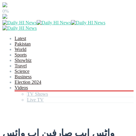
0%
Latest
Pakistan
World
Sports
Showbiz
Travel
Science
Business
Election 2024
Videos
TV Shows
Live TV
واٹس ایپ صارفین اب وائس