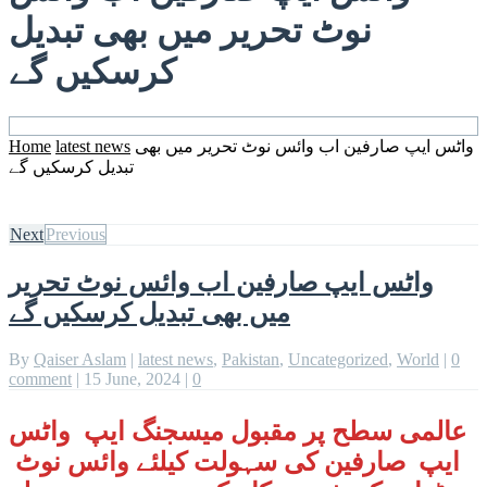
نوٹ تحریر میں بھی تبدیل
کرسکیں گے
واٹس ایپ صارفین اب وائس نوٹ تحریر میں بھی
latest news
Home
تبدیل کرسکیں گے
Next
Previous
واٹس ایپ صارفین اب وائس نوٹ تحریر
میں بھی تبدیل کرسکیں گے
By
Qaiser Aslam
|
latest news
,
Pakistan
,
Uncategorized
,
World
|
0
comment
|
15 June, 2024
|
0
عالمی سطح پر مقبول میسجنگ ایپ واٹس
ایپ صارفین کی سہولت کیلئے وائس نوٹ