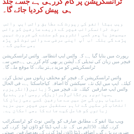
ٹرانسکرپشن پر کام کررہی ہے جسے جلد
ہی پیش کردیا جائے گا۔
ویب بیٹا انفو کی رپورٹ کے مطابق واٹس ایپ وائس
نوٹ ٹرانسکرائب فیچر کے ذریعے صارفین کو وائس
میسیجز یا پھر کسی انٹرویو کو سننے کی ضرورت نہیں
پڑھے گی بلکہ اب آپ اپنی مرضی سے وائس نوٹ کو پڑھ
بھی سکیں گے ۔
رپورٹ میں بتایا گیا ہے کہ واٹس ایپ انتظامیہ وائس ٹرانسکرپشن
فیچر میں زبان کی تبدیلی کے آپشن پر بھی کام کررہی ہےجس سے
ٹرانسکرپٹس کو مزید بہتر بنانے کا موقع ملے گا۔
وائس ٹرانسکرپشن کے فیچر کو مختلف زبانوں میں تبدیل کرنے
کیلئے ایپ میں ایک نئے سیکشن کا اضافہ کیاجاسکتا ہے، فی الحال
واٹس ایپ صارفین کیلئے نئے فیچر میں 5 زبانیں (انگریزی،
ہسپانوی، پرتگالی (برازیل)، روسی اور ہندی)
دستیاب ہوں گی جن میں سے صارفین کسی بھی زبان کا
انتخاب کر سکیں گے تاہم مستقبل میں فیچر میں مزید
زبانوں کو شامل کیے جانے کا بھی امکان ہے۔
ویب بیٹا انفو کے مطابق صارف کو وائس نوٹ کو ٹرانسکرائب
کرنے کیلئے 150ایم بی کے نئے ایپ ڈیٹا کو ڈاؤن لوڈ کرنے کی
ضرورت پڑے گی، اضافی ڈیٹا ڈاؤن لوڈ کرنے کے بعدصارفین صوتی