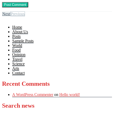
Next
Previous
Home
About Us
Posts
Sample Posts
World
Food
Opinion
Travel
Science
Arts
Contact
Recent Comments
A WordPress Commenter
on
Hello world!
Search news