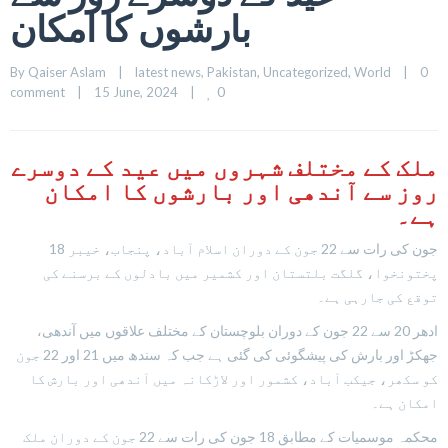
بارشوں کا امکان
By 
Qaiser Aslam
|
latest news
, 
Pakistan
, 
Uncategorized
, 
World
|
0 
0
comment
|
15 June, 2024    
|
ملک کے مختلف شہروں میں عید کے دوسرے
روز سے آندھی اور بارشوں کا امکان
ہے۔
18 جون کی رات سے 22 جون کے دوران اسلام آباد، پنجاب، خیبر
پختونخوا، گلگت بلتستان اور کشمیر میں بادلوں کے برسنے کی
توقع کی جارہی ہے۔
ادھر 20 سے 22 جون کے دوران بلوچستان کے مختلف علاقوں میں آندھی،
جھکڑ اور بارش کی پیشگوئی کی گئی ہے جب کہ سندھ میں 21 اور 22 جون
کو سکھر، جیکب آباد، کشمور اور لاڑکانہ میں آندھی اور بارش کا
امکان ہے۔
محکمہ موسمیات کے مطابق 18 جون کی رات سے 22 جون کے دوران ملک