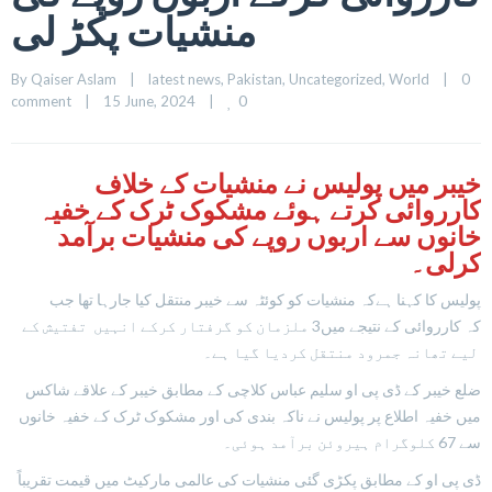
منشیات پکڑ لی
By 
Qaiser Aslam
|
latest news
, 
Pakistan
, 
Uncategorized
, 
World
|
0 
0
comment
|
15 June, 2024    
|
خیبر میں پولیس نے منشیات کے خلاف
کارروائی کرتے ہوئے مشکوک ٹرک کے خفیہ
خانوں سے اربوں روپے کی منشیات برآمد
کرلی۔
پولیس کا کہنا ہےکہ منشیات کو کوئٹہ سے خیبر منتقل کیا جارہا تھا جب
کہ کارروائی کے نتیجے میں3 ملزمان کو گرفتار کرکے انہیں تفتیش کے
لیے تھانہ جمرود منتقل کردیا گیا ہے۔
ضلع خیبر کے ڈی پی او سلیم عباس کلاچی کے مطابق خیبر کے علاقے شاکس
میں خفیہ اطلاع پر پولیس نے ناکہ بندی کی اور مشکوک ٹرک کے خفیہ خانوں
سے 67 کلوگرام ہیروئن برآمد ہوئی۔
ڈی پی او کے مطابق پکڑی گئی منشیات کی عالمی مارکیٹ میں قیمت تقریباً