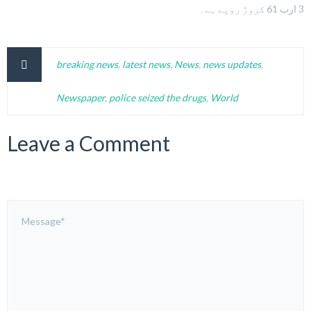
3 ارب 61 کروڑ روپے ہے۔
breaking news
,
latest news
,
News
,
news updates
,
Newspaper
,
police seized the drugs
,
World
Leave a Comment