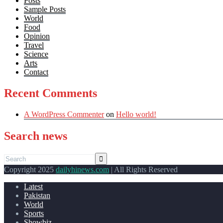
Posts
Sample Posts
World
Food
Opinion
Travel
Science
Arts
Contact
Recent Comments
A WordPress Commenter
on
Hello world!
Search news
Copyright 2025
dailyhinews.com
| All Rights Reserved
Latest
Pakistan
World
Sports
Showbiz