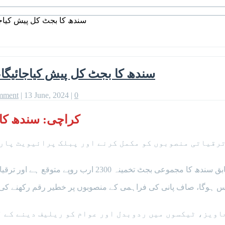
سندھ کا بجٹ کل پیش کیاج
سندھ کا بجٹ کل پیش کیاجائیگ
mment
|
13 June, 2024
|
0
کراچی: سندھ کا 
ترقیاتی منصوبوں کو مکمل کرنے اور پبلک پرائیویٹ پار
تخمینہ 2300 ارب روپے متوقع ہے اور ترقیاتی بجٹ 257 ارب سے زائد رکھے جانے کی تجویز دی گئی ہے۔
تجاویز، ٹیکسوں میں ردوبدل اور عوام کو ریلیف دینے کے 