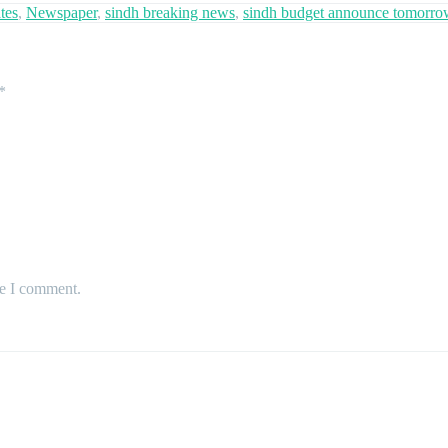
tes
,
Newspaper
,
sindh breaking news
,
sindh budget announce tomorro
*
me I comment.