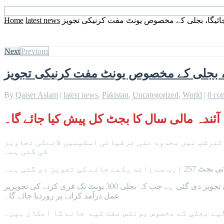
ائیگا، بجلی کے مخصوص یونٹ مفت کرنیکی تجویز
latest news
Home
Next
Previous
ا، بجلی کے مخصوص یونٹ مفت کرنیکی تجویز
By
Qaiser Aslam
|
latest news
,
Pakistan
,
Uncategorized
,
World
|
0 co
آئندہ مالی سال کا بجٹ کل پیش کیا جائے گا۔
ٹنرشپ میں محدود نئی ترقیاتی اسکیمیں لانےکی تجاویز
کی گئی ہے۔
ذرائع کا کہنا ہےکہ بجٹ میں پیپلزپارٹی کے انتخابی منشور پرفوکس ہوگا، صاف پانی کی فراہمی کے منصوبوں پر خطیر رقم رکھنے کی تجویز دی گئی ہے جب کہ بجلی 300 یونٹ تک فری کرنے کی تجویزپر
عمل درآمد کرانے پر زوردیا جائے گا۔
لیے بجلی کے مخصوص یونٹس مفت کیے جانے کا امکان ہیں۔