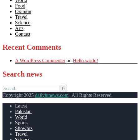
World
Food
Opinion
Travel
Science
Arts
Contact
Recent Comments
A WordPress Commenter
on
Hello world!
Search news
Copyright 2025
dailyhinews.com
| All Rights Reserved
Latest
Pakistan
World
Sports
Showbiz
Travel
Science