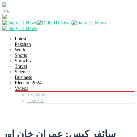
0%
Latest
Pakistan
World
Sports
Showbiz
Travel
Science
Business
Election 2024
Videos
TV Shows
Live TV
سائفر کیس: عمران خان اور