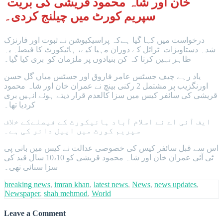
خان اور شاہ محمود قریشی کی بریت
سپریم کورٹ میں چیلنج کردی۔
درخواست میں کہا گیا ہےکہ پراسیکیوشن نے ثبوت اور فارنزک
شدہ دستاویزات ٹرائل کے دوران مہیا کیے، ہائیکورٹ کا فیصلہ یہ
ظاہر نہیں کرتا کہ کن بنیادوں پر ملزمان کو بری کیا گیا۔
یاد رہے چیف جسٹس عامر فاروق اور جسٹس میاں گل حسن
اورنگزیب پر مشتمل 2 رکنی بینچ نے عمران خان اور شاہ محمود
قریشی کی سائفر کیس میں سزا کالعدم قرار دیتے ہوئے انہیں بری
کردیا تھا۔
ایف آئی اے نے اسلام آباد ہائیکورٹ کے فیصلےکے خلاف
سپریم کورٹ میں اپیل دائر کی ہے۔
اس سے قبل سائفر کیس کی خصوصی عدالت نے کیس میں بانی پی
ٹی آئی عمران خان اور شاہ محمود قریشی کو 10،10 سال قید کی
سزا سنائی تھی۔
breaking news
,
imran khan
,
latest news
,
News
,
news updates
,
Newspaper
,
shah mehmod
,
World
Leave a Comment