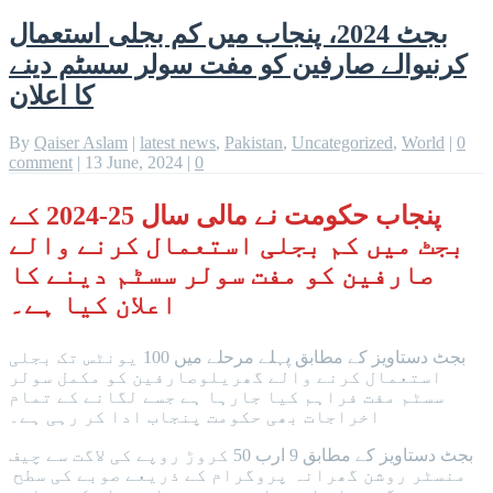
بجٹ 2024، پنجاب میں کم بجلی استعمال
کرنیوالے صارفین کو مفت سولر سسٹم دینے
کا اعلان
By
Qaiser Aslam
|
latest news
,
Pakistan
,
Uncategorized
,
World
|
0
comment
|
13 June, 2024
|
0
پنجاب حکومت نے مالی سال 25-2024 کے
بجٹ میں کم بجلی استعمال کرنے والے
صارفین کو مفت سولر سسٹم دینے کا
اعلان کیا ہے۔
بجٹ دستاویز کے مطابق پہلے مرحلے میں 100 یونٹس تک بجلی
استعمال کرنے والے گھریلوصارفین کو مکمل سولر
سسٹم مفت فراہم کیا جارہا ہے جسے لگانے کے تمام
اخراجات بھی حکومت پنجاب ادا کر رہی ہے۔
بجٹ دستاویز کے مطابق 9 ارب 50 کروڑ روپے کی لاگت سے چیف
منسٹر روشن گھرانہ پروگرام کے ذریعے صوبے کی سطح