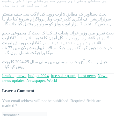
پر مہنگی بجلی اور بلوں سے پریشان عوام کو ریلیف
فراہم کیا جا رہا ہے۔
بجٹ دستاویز کے مطابق 9 ارب روپے کی لاگت سے چیف منسٹر
سولرائزیشن آف ایگری کلچر ٹیوب ویلز پرواگرام شروع کیا جارہا
ہے جس کے تحت 7 ہزار ٹیوب ویلز کو سولر پر منتقل کیا جائے گا۔
بجٹ تقریر میں وزیر خزانہ پنجاب نے کہا کہ بجٹ کا مجموعی حجم
5 ہزار 446 ارب روپے ہے، کُل آمدن کا تخمینہ 4 ہزار 643 ارب
40 کروڑ روپے لگایا گیا ہے، 842 ارب روپے ڈیولپمنٹ
اخراجات تجویز کیے گئے ہیں جبکہ سالانہ ڈیولپمنٹ پلان میں 77 نئے
میگا پراجیکٹ شامل ہوں گے۔
خیال رہے کہ آج پنجاب اسمبلی میں مالی سال 25-2024 کا بجٹ
پیش کیا گیا۔
breaking news
,
budget 2024
,
free solar panel
,
latest news
,
News
,
news updates
,
Newspaper
,
World
Leave a Comment
Your email address will not be published.
Required fields are
marked
*