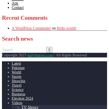
Arts
Contact
Recent Comments
A WordPress Commenter
on
Hello world!
Search news
Copyright 2025
dailyhinews.com
| All Rights Reserved
Latest
Pakistan
World
Sports
Showbiz
Travel
Science
Business
Election 2024
Videos
TV Shows