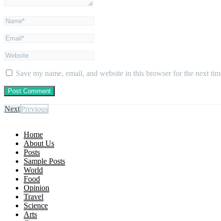
Save my name, email, and website in this browser for the next ti
Next
Previous
Home
About Us
Posts
Sample Posts
World
Food
Opinion
Travel
Science
Arts