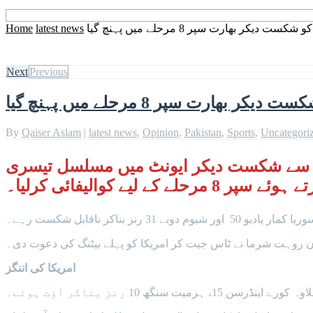
دیکر بھارت سپر 8 مرحلے میں پہنچ گیا
latest news
Home
Next
Previous
ھارت سپر 8 مرحلے میں پہنچ گیا
By
Qaiser Aslam
|
latest news
,
Opinion
,
Pakistan
,
Sports
,
Uncategori
ٹی ٹوئنٹی ورلڈکپ کے 25 ویں میچ میں بھارت نے امریکا کو 7 وکٹوں سے شکست دیکر ایونٹ میں مسلسل تیسری
لے کے لیے کوالیفائی کرلیا۔
تان روہت شرما نے ٹاس جیت کر امریکا کو پہلے بیٹنگ کی دعوت دی۔
امریکا کی اننگز