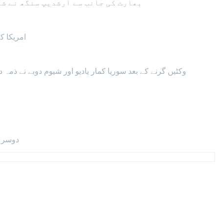
بھارت کی جانب سے ارشدیپ سنگھ نے شاندار بولنگ کا مظاہرہ کرتے ہوئے 9 رنز کے عوض 4
امریکا کے 111 رنز کے ہدف کے تعاقب میں بھارت کا آغاز تو اچھا نہ ہوا تھا، ویرات کوہلی صفر اور کپتان روہت ش
3 وکٹیں گرنے کے بعد سوریا کمار یادیو اور شیوم دوبے نے ذمہ درانہ بیٹنگ کی اور اسک
دوسری جانب امریکا 3 میچز میں سے 2 میں کامیابی حاصل کرتے ہوئے 4 پوائنٹس کے ساتھ ٹیبل پر دوسرے نمبر پر موجود ہے۔