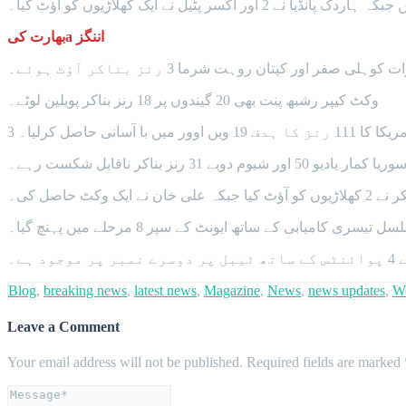
بھارت کیa اننگز
وکٹ کیپر رشبھ پنت بھی 20 گیندوں پر 18 رنز بناکر پویلین لوٹے۔
حاصل کرلیا۔
وریا کمار یادیو 50 اور شیوم دوبے 31 رنز بناکر ناقابل شکست رہے۔
یک وکٹ حاصل کی۔
Blog
,
breaking news
,
latest news
,
Magazine
,
News
,
news updates
,
W
Leave a Comment
Your email address will not be published.
Required fields are marked