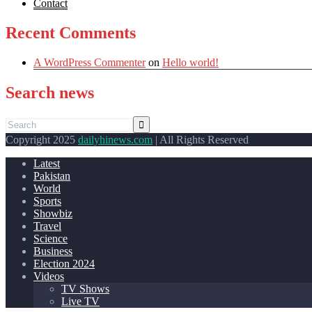
Contact
Recent Comments
A WordPress Commenter
on
Hello world!
Search news
Copyright 2025
dailyhinews.com
| All Rights Reserved
Latest
Pakistan
World
Sports
Showbiz
Travel
Science
Business
Election 2024
Videos
TV Shows
Live TV