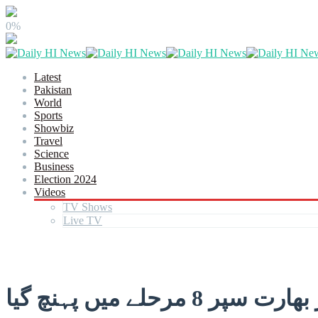
0%
Latest
Pakistan
World
Sports
Showbiz
Travel
Science
Business
Election 2024
Videos
TV Shows
Live TV
لے میں پہنچ گیا