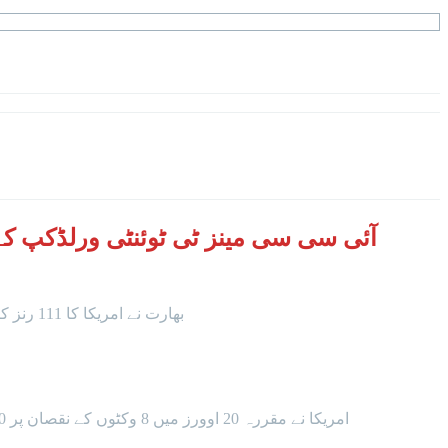
بھارت نے امریکا کا 111 رنز کا ہدف با آسانی 3 وکٹوں کے نقصان پر 19 ویں اوور میں حاصل کرلیا۔سوریا کمار یادیو 50 اور شیوم دوبے 31 رنز بناکر ناقابل شکست رہے۔
امریکا نے مقررہ 20 اوورز میں 8 وکٹوں کے نقصان پر 110 رنز بنائے۔نتیش کمار 27 اور ٹیلر 24 رنز بناکر نمایاں رہے۔اس کے علاوہ کورے اینڈرسن 15، ہرمیت سنگھ 10 رنز بناکر آؤٹ ہوئے۔