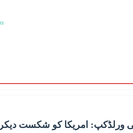
ورلڈکپ: امریکا کو شکست دیکر بھارت سپر 8 مرح