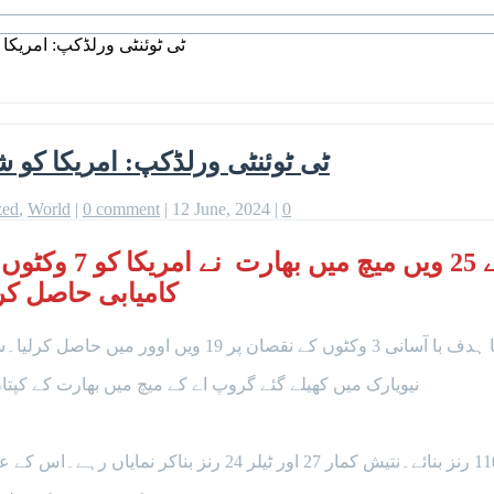
ٹی ٹوئنٹی ورلڈکپ: امریکا کو شکست 
ٹی ٹوئنٹی ورلڈکپ: امریکا کو شکست دیکر ب
zed
,
World
|
0 comment
|
12 June, 2024
|
0
آئی سی سی مینز 
کامیابی حاصل کرتے ہوئے سپر 8 مرح
نیویارک میں کھیلے گئے گروپ اے کے میچ میں بھارت کے کپ