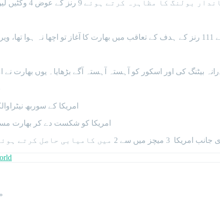
 وکٹیں لیں جبکہ ہاردک پانڈیا نے 2 اور اکسر پٹیل نے ایک کھلاڑیوں کو آؤٹ کیا۔
رما 3 رنز بناکر آؤٹ ہوئے۔
ور کو آہستہ آہستہ آگے بڑھایا۔ یوں بھارت نے امریکا کا 111 رنز کا ہدف 19 ویں اوور میں با آسانی 
س
امریکا کے سوربھ نیٹراوالکر نے 2 کھلاڑیوں کو آؤٹ کیا جبکہ علی خان نے ا
امریکا کو شکست دے کر بھارت مسلسل تیسری کامیابی کے ساتھ ایونٹ کے سپر 8 مرحلے میں پہنچ گیا۔
orld
*