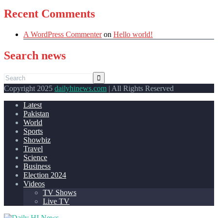
Recent Comments
A WordPress Commenter
on
Hello world!
Search news
Copyright 2025
dailyhinews.com
| All Rights Reserved
Latest
Pakistan
World
Sports
Showbiz
Travel
Science
Business
Election 2024
Videos
TV Shows
Live TV