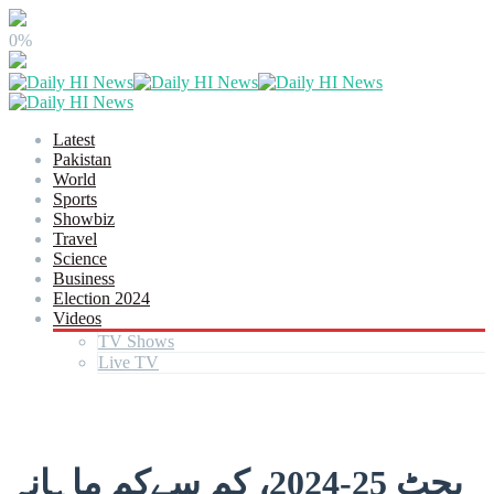
0%
Latest
Pakistan
World
Sports
Showbiz
Travel
Science
Business
Election 2024
Videos
TV Shows
Live TV
بجٹ 25-2024، کم سےکم ماہانہ