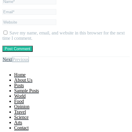
Save my name, email, and website in this browser for the next
time I comment.
Next
Previous
Home
About Us
Posts
Sample Posts
World
Food
Opinion
Travel
Science
Arts
Contact