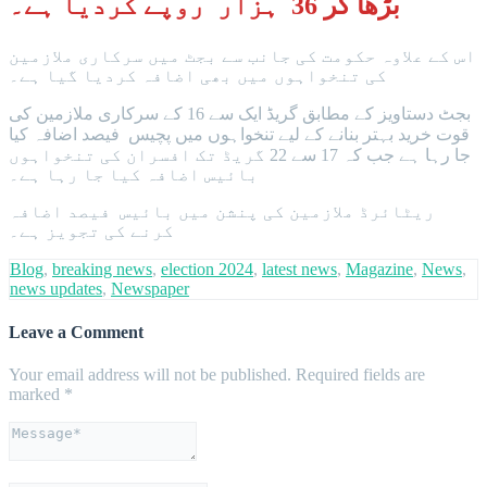
بڑھا کر 36 ہزار روپے کردیا ہے۔
اس کے علاوہ حکومت کی جانب سے بجٹ میں سرکاری ملازمین
کی تنخواہوں میں بھی اضافہ کردیا گیا ہے۔
بجٹ دستاویز کے مطابق گریڈ ایک سے 16 کے سرکاری ملازمین کی
قوت خرید بہتر بنانے کے لیے تنخواہوں میں پچیس فیصد اضافہ کیا
جا رہا ہے جب کہ 17 سے 22 گریڈ تک افسران کی تنخواہوں
بائیس اضافہ کیا جا رہا ہے۔
ریٹائرڈ ملازمین کی پنشن میں بائیس فیصد اضافہ
کرنے کی تجویز ہے۔
Blog
,
breaking news
,
election 2024
,
latest news
,
Magazine
,
News
,
news updates
,
Newspaper
Leave a Comment
Your email address will not be published.
Required fields are
marked
*