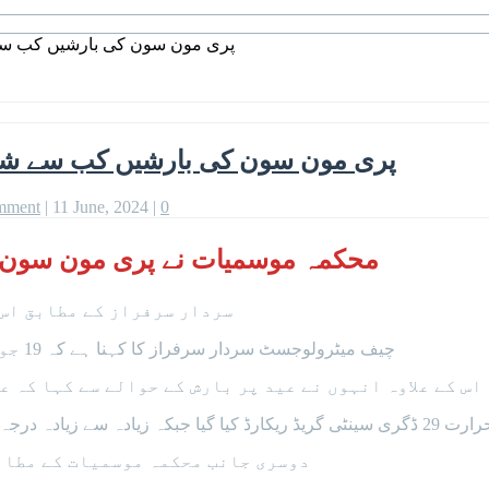
پری مون سون کی بارشیں کب سے 
پری مون سون کی بارشیں کب سے شرو
mment
|
11 June, 2024
|
0
محکمہ موسمیات نے پری مون سون ک
سردار سرفراز کے مطابق اس 
چیف میٹرولوجسٹ سردار سرفراز کا کہنا ہے کہ 19 جون کے بعد ملک میں پری مون سون کی بارشوں کا امکان ہے۔
اس کے علاوہ انہوں نے عید پر بارش کے حوالے سے کہا کہ ع
ٹی گریڈ تک جانے کا امکان ہے۔
دوسری جانب محکمہ موسمیات کے مطابق