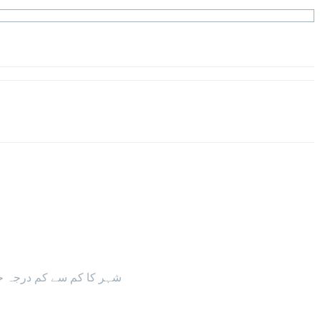
شہر کا کم سے کم درجہ حرارت 29 ڈگری سینٹی گریڈ ریکارڈ کیا گیا جبکہ زیادہ سے زیادہ درجہ حرارت 35 سے 37 ڈگری سین