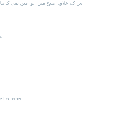
اس کے علاوہ صبح میں ہوا میں نمی کا تناسب 72 فیصد رہا اور مغرب اور جنوب مغرب سے ہوائی
*
me I comment.