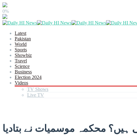
0%
Latest
Pakistan
World
Sports
Showbiz
Travel
Science
Business
Election 2024
Videos
TV Shows
Live TV
یں؟ محکمہ موسمیات نے بتادیا