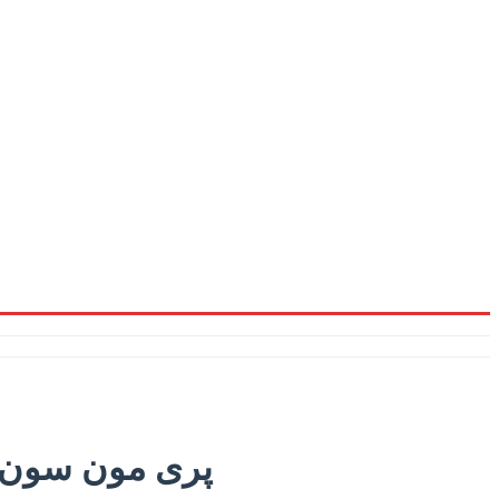
پری مون سون ک