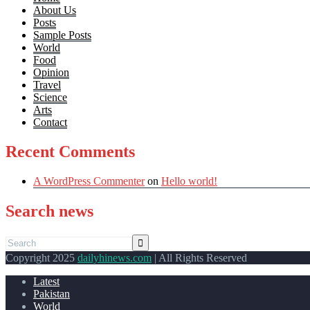
About Us
Posts
Sample Posts
World
Food
Opinion
Travel
Science
Arts
Contact
Recent Comments
A WordPress Commenter
on
Hello world!
Search news
Copyright 2025
dailyhinews.com
| All Rights Reserved
Latest
Pakistan
World