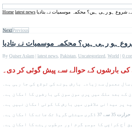
شروع ہو رہی ہیں؟ محکمہ موسمیات نے بتادیا
latest news
Home
Next
Previous
ع ہو رہی ہیں؟ محکمہ موسمیات نے بتادیا
By
Qaiser Aslam
|
latest news
,
Pakistan
,
Uncategorized
,
World
|
0 co
ی بارشوں کے حوالے سے پیش گوئی کر دی۔
سال معمول سے زیادہ بارش ہونے کی توقع کی جا رہی ہے۔
ید پر میدانی علاقوں میں بارش کا کوئی امکان نہیں ہے۔
 آج کراچی کا موسم گرم اور مرطوب رہنے کا امکان ہے۔