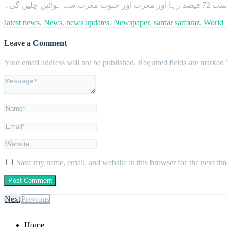
ں چلیں گی۔
latest news
,
News
,
news updates
,
Newspaper
,
sardar sarfaraz
,
World
Leave a Comment
Your email address will not be published.
Required fields are marked
Save my name, email, and website in this browser for the next ti
Next
Previous
Home