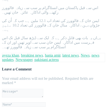
اس سے قبل پاکستان میں انسٹاگرام پر سب سے زیادہ فالوورز
رکھنے والی اداکارہ عائزہ خان تھیں۔
ایمن خان کے فالوورز کی تعداد اب 12.1 ملین ہے جب کہ اُن کی
جڑواں بہن ، اداکارہ منال خان کے فالوورز کی تعداد 10.2 ملین
ہے۔
یہاں یہ بات بھی قابلِ ذکر ہے کہ ایک سے ڈیڑھ سال قبل تک اس
فہرست میں اداکارہ ایمن خان سب سے اوپر تھیں اور ان کے
انسٹاگرام پر سب سے زیادہ فالوورز تھے۔
ayeza khan
,
breaking news
,
hania amir
,
latest news
,
News
,
news
updates
,
Newspaper
,
pakistani actress
Leave a Comment
Your email address will not be published.
Required fields are
marked
*