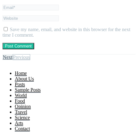
Save my name, email, and website in this browser for the next
time I comment.
Next
Previous
Home
About Us
Posts
Sample Posts
World
Food
Opinion
Travel
Science
Arts
Contact