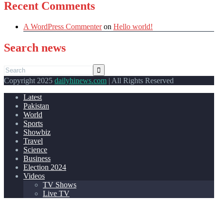
Recent Comments
A WordPress Commenter
on
Hello world!
Search news
Copyright 2025
dailyhinews.com
| All Rights Reserved
Latest
Pakistan
World
Sports
Showbiz
Travel
Science
Business
Election 2024
Videos
TV Shows
Live TV