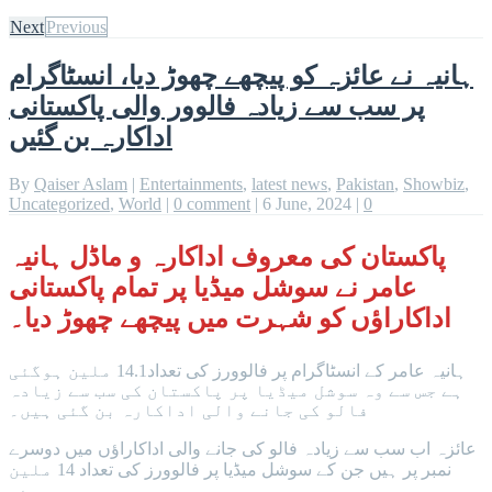
Next
Previous
ہانیہ نے عائزہ کو پیچھے چھوڑ دیا، انسٹاگرام
پر سب سے زیادہ فالوور والی پاکستانی
اداکارہ بن گئیں
By
Qaiser Aslam
|
Entertainments
,
latest news
,
Pakistan
,
Showbiz
,
Uncategorized
,
World
|
0 comment
|
6 June, 2024
|
0
پاکستان کی معروف اداکارہ و ماڈل ہانیہ
عامر نے سوشل میڈیا پر تمام پاکستانی
اداکاراؤں کو شہرت میں پیچھے چھوڑ دیا۔
ہانیہ عامر کے انسٹاگرام پر فالوورز کی تعداد14.1 ملین ہوگئی
ہے جس سے وہ سوشل میڈیا پر پاکستان کی سب سے زیادہ
فالو کی جانے والی اداکارہ بن گئی ہیں۔
عائزہ اب سب سے زیادہ فالو کی جانے والی اداکاراؤں میں دوسرے
نمبر پر ہیں جن کے سوشل میڈیا پر فالوورز کی تعداد 14 ملین
ہے۔