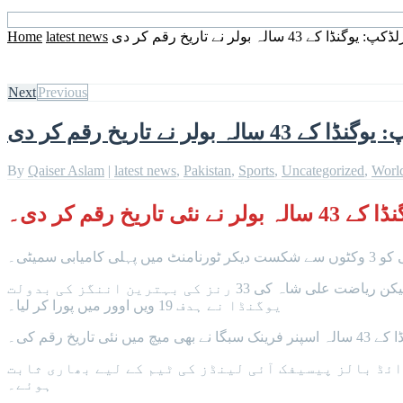
 کے 43 سالہ بولر نے تاریخ رقم کر دی
latest news
Home
Next
Previous
ہ بولر نے تاریخ رقم کر دی
By
Qaiser Aslam
|
latest news
,
Pakistan
,
Sports
,
Uncategorized
,
Worl
رقم کر دی۔
بی سمیٹی۔
لو اسورنگ میچ میں 78 رنز کے ہدف کے تعاقب میں ایک موقع پر پاپوا نیو گنی کے خلاف یوگنڈا کی 5 وکٹیں صرف 26 رنز پر گر گئی تھیں لیکن ریاضت علی شاہ کی 33 رنز کی بہترین اننگز کی بدولت
یوگنڈا نے ہدف 19 ویں اوور میں پورا کر لیا۔
خ رقم کی۔
 میں پاپوا نیو گنی نے انتہائی کم ٹوٹل کا دفاع کرنے کی پوری کوشش کی تاہم اسی دوران مس فیلڈنگ، ڈراپ کیچز اور 15 وائڈ بالز پیسیفک آئی لینڈز کی ٹیم کے لیے بھاری ثابت
ہوئے۔