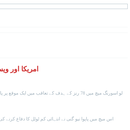
امریکا اور ویسٹ انڈیز