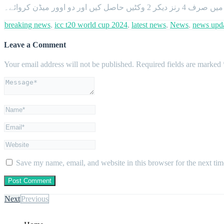
breaking news
,
icc t20 world cup 2024
,
latest news
,
News
,
news upd
Leave a Comment
Your email address will not be published.
Required fields are marked
Save my name, email, and website in this browser for the next ti
Next
Previous