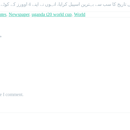
ایا، انہوں نے اپنے 4 اوورز کے کوٹے میں صرف 4 رنز دیکر 2 وکٹیں حاصل کیں اور دو اوور میڈن کروائے۔
ates
,
Newspaper
,
uganda t20 world cup
,
World
*
me I comment.