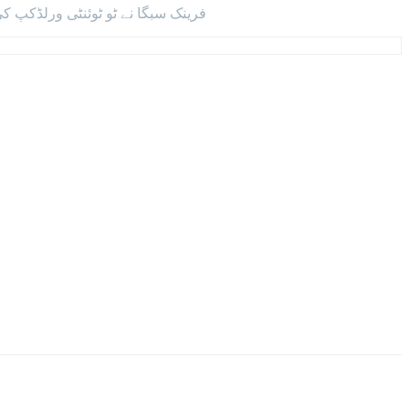
فرینک سبگا نے ٹو ٹوئنٹی ورلڈکپ کی تاریخ کا سب سے بہترین اسپیل کر