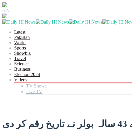
0%
Latest
Pakistan
World
Sports
Showbiz
Travel
Science
Business
Election 2024
Videos
TV Shows
Live TV
دی