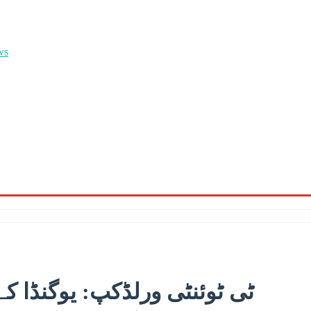
ٹی ٹوئنٹی ورلڈکپ: یوگنڈا کے 43 سالہ بولر نے تاریخ رقم کر 