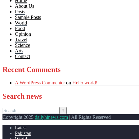
Home
About Us
Posts
Sample Posts
World
Food
Opinion
Travel
Science
Arts
Contact
Recent Comments
A WordPress Commenter
on
Hello world!
Search news
Copyright 2025
dailyhinews.com
| All Rights Reserved
Latest
Pakistan
World