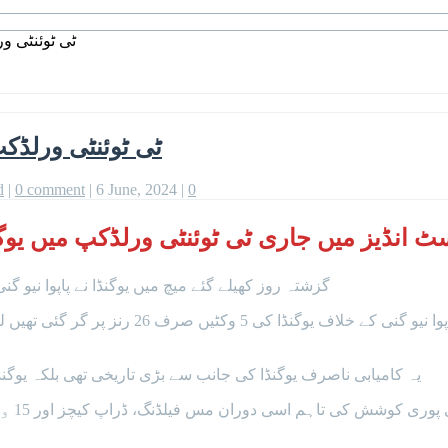
ٹی ٹوئنٹی ورلڈکپ: یوگنڈا
ٹی ٹوئنٹی ورلڈکپ: یوگنڈا کے 43 سال
d
|
0 comment
|
6 June, 2024
|
0
 میں جاری ٹی ٹوئنٹی ورلڈکپ میں یوگنڈا کے 43 سالہ بولر نے نئی تاریخ 
گزشتہ روز کھیلے گئے میچ میں یوگنڈا نے پاپوا نیو گنی کو 3 وکٹوں سے شکست دیکر ٹورنامنٹ میں پہلی کامیا
یہ کامیابی ناصرف یوگنڈا کی جانب سے بڑی تاریخی تھی بلکہ یوگنڈا کے 43 سالہ اسپنر فرینک سبگا نے بھی میچ میں نئی تاری
اس میچ