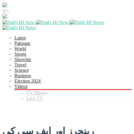
0%
Latest
Pakistan
World
Sports
Showbiz
Travel
Science
Business
Election 2024
Videos
TV Shows
Live TV
رینجرز اور ایف سی کی