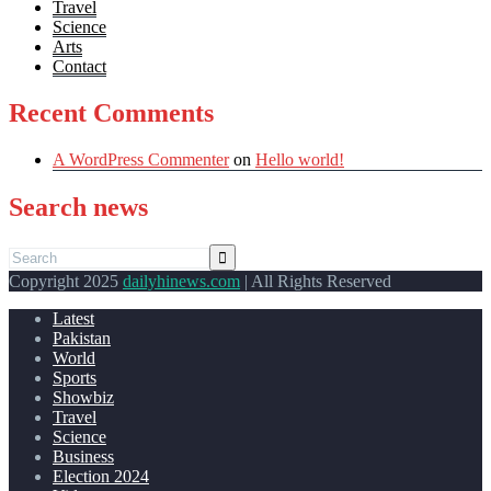
Travel
Science
Arts
Contact
Recent Comments
A WordPress Commenter
on
Hello world!
Search news
Copyright 2025
dailyhinews.com
| All Rights Reserved
Latest
Pakistan
World
Sports
Showbiz
Travel
Science
Business
Election 2024