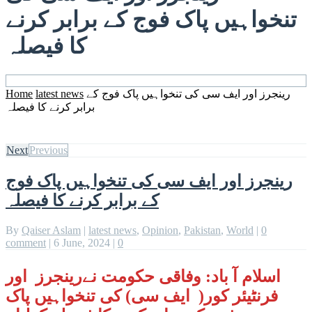
تنخواہیں پاک فوج کے برابر کرنے
کا فیصلہ
Home
latest news
رینجرز اور ایف سی کی تنخواہیں پاک فوج کے
برابر کرنے کا فیصلہ
Next
Previous
رینجرز اور ایف سی کی تنخواہیں پاک فوج
کے برابر کرنے کا فیصلہ
By
Qaiser Aslam
|
latest news
,
Opinion
,
Pakistan
,
World
|
0
comment
|
6 June, 2024
|
0
اسلام آ باد: وفاقی حکومت نےرینجرز اور
فرنٹیئر کور( ایف سی) کی تنخواہیں پاک