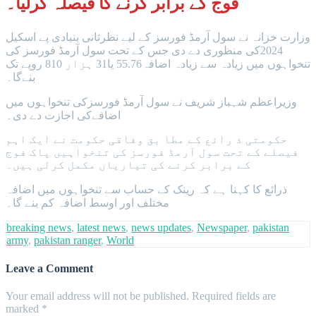
فوج کے برابر کرنے کا فیصلہ کرلیا۔
وزارت خزانہ نے سول آرمڈ فورسز کے لیے نظرثانی بنیادی پے اسکیل
2024کی منظوری دے دی جس کے تحت سول آرمڈ فورسز کی
تنخواہوں میں زیادہ سے زیادہ اضافہ55.76 یا31 ہزار 810 روپے تک
بنےگا۔
وزیراعظم شہباز شریف نے سول آرمڈ فورسزکی تنخواہوں میں
اضافےکی اجازت دے دی۔
حکومتی ذ رائع کے مطا بق وفاقی حکومت نے ایک اہم
فیصلے کے تحت سول آرمڈ فورسز کی تنخواہیں پاک فوج
کے برابر کرنے کی تیاریاں مکمل کرلی ہیں۔
ذرائع کا کہنا ہے کہ رینک کے حساب سے تنخواہوں میں اضافہ
مختلف اور اوسط اضافہ کم بنے گا۔
breaking news
,
latest news
,
news updates
,
Newspaper
,
pakistan
army
,
pakistan ranger
,
World
Leave a Comment
Your email address will not be published.
Required fields are
marked
*