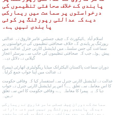
پابندی کے خلاف صحافتی تنظیموں کی
درخواستوں پر سماعت میں ریمارکس
دیے کہ عدالتی رپورٹنگ پر کوئی
پابندی نہیں ہے۔
اسلام آباد ہائیکورٹ کے چیف جسٹس عامر فاروق نے عدالتی
رپورٹنگ پر پابندی کے خلاف صحافتی تنظیموں کی درخواستوں پر
سماعت کی جس سلسلے میں ایڈیشنل اٹارنی جنرل عدالت میں
پیش ہوئے جب کہ صحافتی تنظیموں کی جانب سے بیرسٹر اعجاز
گیلانی نے دلائل دیے۔
دوران سماعت پاکستان الیکٹرانک میڈیا ریگولیٹری اتھارٹی (پیمرا)
نے عدالت میں اپنا جواب جمع کرایا۔
عدالت نے ایڈیشنل اٹارنی جنرل سے استفسار کیا کہ وفاقی حکومت
کا اس معاملے سے تعلق ہے؟ اس پر ایڈیشنل اٹارنی جنرل نے جواب
دیا کہ یہ پیمرا کا معاملہ ہے، وفاقی حکومت کا اس سے تعلق
نہیں۔
سماعت کے دوران چیف جسٹس عامر فاروق نے ریمارکس
دیے کہ پابندی رپورٹنگ پر نہیں غیر ذمہ دارانہ
رپورٹنگ پر ہے، عدالتی رپورٹنگ پر کوئی پابندی