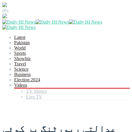
0%
Latest
Pakistan
World
Sports
Showbiz
Travel
Science
Business
Election 2024
Videos
TV Shows
Live TV
عدالتی رپورٹنگ پر کوئی