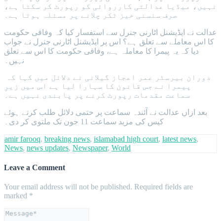
نہیں، میڈیا عدالتی کارروائی کو رپورٹ کر سکتا ہے،
صرف سنسنی خیز ٹکر چلانے پر مسئلہ ہوتا ہے۔
عدالت نے ایڈیشنل اٹارنی جنرل سے استفسار کیا کہ وفاقی حکومت
کا اس معاملے سے تعلق ہے؟ اس پر ایڈیشنل اٹارنی جنرل نے جواب
دیا کہ یہ پیمرا کا معاملہ ہے، وفاقی حکومت کا اس سے تعلق
نہیں۔
دوران بیرسٹر عمر اعجاز گیلانی نے دلائل میں کہا کہ
پیمرا نے جس قانون کا سہارا لیا ہے اس میں زیرِ
سماعت مقدمات رپورٹ کرنے پر پابندی نہیں ہے۔
بعد ازاں عدالت نے آئندہ سماعت پر حتمی دلائل طلب کرتے ہوئے
کیس کی مزید سماعت 11 جون تک ملتوی کر دی۔
amir farooq
,
breaking news
,
islamabad high court
,
latest news
,
News
,
news updates
,
Newspaper
,
World
Leave a Comment
Your email address will not be published.
Required fields are
marked
*