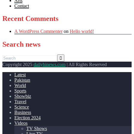
Arts
Contact
Recent Comments
A WordPress Commenter
on
Hello world!
Search news
Copyright 2025
dailyhinews.com
| All Rights Reserved
Latest
Pakistan
World
Sports
Showbiz
Travel
Science
Business
Election 2024
Videos
TV Shows
Live TV