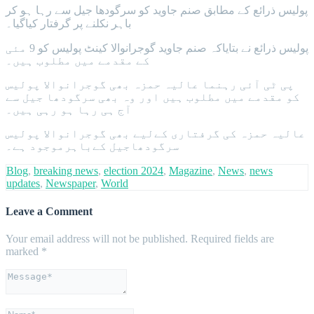
پولیس ذرائع کے مطابق صنم جاوید کو سرگودھا جیل سے رہا ہو کر
باہر نکلنے پر گرفتار کیاگیا۔
پولیس ذرائع نے بتایاکہ صنم جاوید گوجرانوالا کینٹ پولیس کو 9 مئی
کے مقدمے میں مطلوب ہیں۔
پی ٹی آئی رہنما عالیہ حمزہ بھی گوجرانوالا پولیس
کو مقدمے میں مطلوب ہیں اور وہ بھی سرگودھا جیل سے
آج ہی رہا ہو رہی ہیں۔
عالیہ حمزہ کی گرفتاری کےلیے بھی گوجرانوالا پولیس
سرگودھاجیل کےباہرموجود ہے۔
Blog
,
breaking news
,
election 2024
,
Magazine
,
News
,
news
updates
,
Newspaper
,
World
Leave a Comment
Your email address will not be published.
Required fields are
marked
*