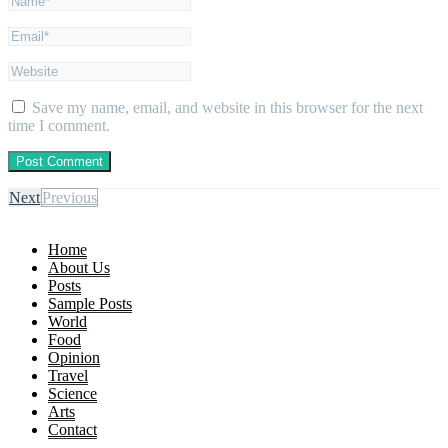
Save my name, email, and website in this browser for the next
time I comment.
Next
Previous
Home
About Us
Posts
Sample Posts
World
Food
Opinion
Travel
Science
Arts
Contact