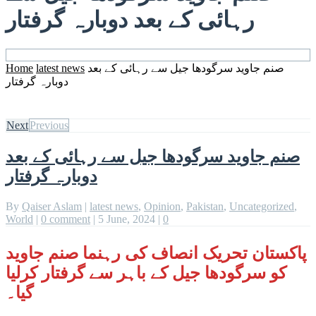
رہائی کے بعد دوبارہ گرفتار
Home
latest news
صنم جاوید سرگودھا جیل سے رہائی کے بعد
دوبارہ گرفتار
Next
Previous
صنم جاوید سرگودھا جیل سے رہائی کے بعد
دوبارہ گرفتار
By
Qaiser Aslam
|
latest news
,
Opinion
,
Pakistan
,
Uncategorized
,
World
|
0 comment
|
5 June, 2024
|
0
پاکستان تحریک انصاف کی رہنما صنم جاوید
کو سرگودھا جیل کے باہر سے گرفتار کرلیا
گیا۔