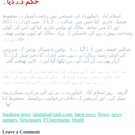
حکم دے دیا۔
اسلام آباد ہائیکورٹ کی جسٹس ثمن رفعت امتیاز نے محفوظ
فیصلہ جاری کیا جس میں عدالت نے کہا کہ سی ڈی اے نے 2022
اور 23 میں سابقہ مالک کو نوٹس جاری کیا اور اس کی کوئی
وضاحت پیش نہیں کی جاسکی کہ پرانے مالک کو کیوں نوٹس بھیجے
جاتے رہے۔
عدالتی فیصلے میں کہا گیا ہےکہ نوٹس یا شوکاز نوٹس کے سروس
کی کوئی رسید ریکارڈ پر نہیں، سی ڈی اے کا دفتر سیل کرنے کا
آرڈر بھی پی ٹی آئی کو نہیں لکھا گیا اور نہ کاپی بھیجی گئی۔
عدالت نے پی ٹی آئی سیکرٹریٹ کو فوری ڈی سیل کرنے
کا حکم دیتے ہوئے کہا کہ اگر کہیں قانون کی خلاف
ورزی ہو تو سی ڈی اے کارروائی کرسکتا ہے۔
گزشتہ روز اسلام آباد ہائیکورٹ نے پی ٹی آئی مرکزی سیکرٹریٹ
سیل کرنے اور آپریشن کے خلاف درخواست پرفیصلہ محفوظ کیا
تھا۔
breaking news
,
islamabad high court
,
latest news
,
News
,
news
updates
,
Newspaper
,
PTIsecretariat
,
World
Leave a Comment