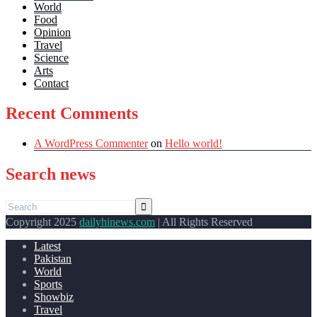
World
Food
Opinion
Travel
Science
Arts
Contact
Recent Comments
A WordPress Commenter
on
Hello world!
Search news
Copyright 2025
dailyhinews.com
| All Rights Reserved
Latest
Pakistan
World
Sports
Showbiz
Travel