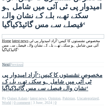
امیدوار پی ٹی آئی میں شامل ہو
سکتے تھے، بلے کے نشان والے
فیصلے سے مس گائیڈکیاگیا‘
مخصوص نشستوں کا کیس:’آزاد امیدوار پی ٹی
latest news
Home
آئی میں شامل ہو سکتے تھے، بلے کے نشان والے فیصلے سے مس
گائیڈکیاگیا‘
Next
Previous
مخصوص نشستوں کا کیس:’آزاد امیدوار پی
ٹی آئی میں شامل ہو سکتے تھے، بلے کے
نشان والے فیصلے سے مس گائیڈکیاگیا‘
By
Qaiser Aslam
|
latest news
,
Opinion
,
Pakistan
,
Uncategorized
,
World
|
0 comment
|
3 June, 2024
|
0