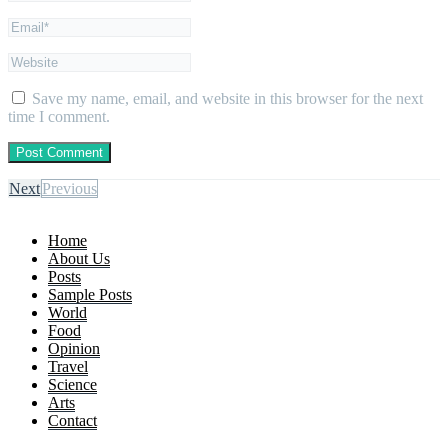
Save my name, email, and website in this browser for the next
time I comment.
Next
Previous
Home
About Us
Posts
Sample Posts
World
Food
Opinion
Travel
Science
Arts
Contact