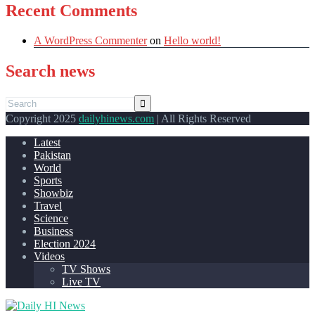
Recent Comments
A WordPress Commenter
on
Hello world!
Search news
Copyright 2025
dailyhinews.com
| All Rights Reserved
Latest
Pakistan
World
Sports
Showbiz
Travel
Science
Business
Election 2024
Videos
TV Shows
Live TV