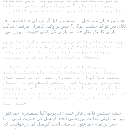
مرتضیٰ سے مکالمہ کرتے ہوئے پوچھا آپ کی جماعت کا
پورا نام کیاہے؟ جس پر کامران مرتضیٰ نے بتایا
ہماری جماعت کا نام جمیعت علماء اسلام پاکستان ہے۔
جسٹس جمال مندوخیل نے استفسار کیا اگر آپ کی جماعت سے ف
نکال دیں تو کیا حیثیت ہوگی؟ جس پر وکیل کامران مرتضیٰ نے کہا
پارٹی کا لیڈر نکل جائے تو پارٹی کی کوئی حیثیت نہیں رہتی۔
چیف جسٹس قاضی فائز عیسیٰ نے استفسار کیا اے این پی
اور استحکام پاکستان پارٹی کی طرف سے کوئی ہے؟ جس
پر وکیل فیصل صدیقی نے بتایا کہ اے این پی اور
استحکام پاکستان کی طرف سے کوئی نہیں ہے۔
وکیل سنی اتحاد کونسل نے عدالت کو بتایا کہ
امیدواروں نےسرٹیفکیٹ لگایا تھا، الیکشن کمیشن
نےکہہ دیا آپ آزاد امیدوار ہیں، جس پر جسٹس جمال
مندوخیل نے پوچھا کیا الیکشن کمیشن کو یہ اختیار
ہے کہ کسی کو خود آزاد ڈیکلئیر کر دے؟ جب پارٹی بھی
کہہ رہی ہو یہ ہمارا امیدوار ہے، امیدواربھی پارٹی
کو اپنا کہےتو الیکشن کمیشن کا اس کے بعد کیا
اختیار ہے؟
چیف جسٹس قاضی فائز عیسیٰ نے پوچھا کیا بینیفشری جماعتوں
میں سےکوئی عدالت میں سنی اتحاد کونسل کی حمایت کرتی ہے؟
جس پر تمام جماعتوں نے سنی اتحاد کونسل کی درخواست کی