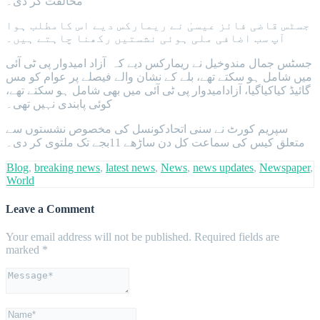
مخالفت کر دی۔
جسٹس قاضی فائز عیسیٰ نے ریمارکس دیے اس کامطلب ہوا
آپ سب اضافی ملی ہوئی نشستیں رکھنا چاہتے ہیں۔
جسٹس جمال مندوخیل نے ریمارکس دیے کہ آزاد امیدوار پی ٹی آئی
میں شامل ہو سکتے تھے، بلے کے نشان والے فیصلے پر عوام کو مس
گائیڈ کیاکیاگیا، آزادامیدوار پی ٹی آئی میں بھی شامل ہو سکتے تھے،
کوئی پابندی نہیں تھی۔
سپریم کورٹ نے سنی اتحادکونسل کی مخصوص نشستوں سے
متعلق کیس کی سماعت کل دن ساڑھے 11بجے تک ملتوی کر دی۔
Blog
,
breaking news
,
latest news
,
News
,
news updates
,
Newspaper
,
World
Leave a Comment
Your email address will not be published.
Required fields are
marked
*