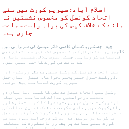
اسلام آباد: سپریم کورٹ میں سنی
اتحاد کونسل کو مخصوص نشستیں نہ
ملنے کے خلاف کیس کی براہ راست سماعت
جاری ہے۔
چیف جسٹس پاکستان قاضی فائز عیسیٰ کی سربراہی میں
13ججز پر مشتمل فل کورٹ مخصوص نشستوں سے متعلق کیس
کی سماعت کر رہاہے۔ جسٹس مسرت ہلالی طبیعت ناسازی
کے باعث فل کورٹ کا حصہ نہیں ہیں۔
سنی اتحاد کونسل کے وکیل فیصل صدیقی روسٹرم اور
ایڈووکیٹ جنرل خیبرپختونخوا شاہ فیصل اتمان خیل
سپریم کورٹ کے سامنے پیش ہوئے۔
وکیل سنی اتحاد فیصل صدیقی کا کہنا تھا یہاں دو
مختلف درخواستیں عدالت کے سامنے ہیں جبکہ
ایڈووکیٹ جنرل خیبرپختونخوا کا کہنا تھا پشاور
ہائیکورٹ میں ہماری حکومت کے خلاف توہین عدالت کی
درخواست دائر ہے، پشاور ہائیکورٹ کے آرڈر پر عمل
نہ کرنے پر توہین عدالت کی درخواست تھی، سپریم
کورٹ پہلی سماعت پر پشاور ہائیکورٹ کا متعلقہ
فیصلہ معطل کر چکی ہے۔