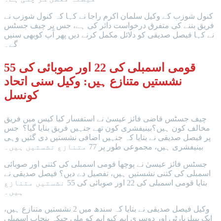
کنول شوزب کے وکیل سلمان اکرم راجا نے کہا کہ کنول شوزب نے
فریق بننے کی متفرق درخواست دائر کی ہے، جس پر چیف جسٹس
نے کہا فیصل صدیقی کو دلائل مکمل کرنے دیں پھر آپ کوبھی سنیں
گے۔
قومی اسمبلی کی 22 اور صوبائی کی 55
نشستیں متنازع ہیں: وکیل سنی اتحاد
کونسل
چیف جسٹس قاضی فائز عیسیٰ نے استفسار کیا کیس میں فریق
مخالف کون ہیں؟بینیفشری کون تھے جنہیں فریق بنایا گیا؟ جس
پر فیصل صدیقی نے بتایا کہ جنہیں اضافی نشستیں دی گئیں وہی
بینیفشری ہیں، مجموعی طور پر 77 متنازع نشستیں ہیں۔
جسٹس فائز عیسیٰ نے پوچھا قومی اسمبلی کی کتنی اور صوبائی
اسمبلی کی کتنی نشستیں ہیں، تفصیل دے دیں؟ فیصل صدیقی نے
بتایا قومی اسمبلی کی 22 اور صوبائی کی 55 نشستیں متنازع
ہیں۔
وکیل فیصل صدیقی نے بتایا کہ سندھ میں 2 نشستیں متنازع ہیں،
ایک پیپلزپارٹی اور دوسری ایم کیو ایم کو ملی جبکہ پنجاب اسمبلی