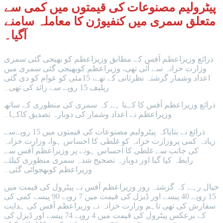
پیٹرولیم مصنوعات کی قیمتوں میں کمی سے
متعلق سمری میں کنفیوژن کا معاملہ سامنے
آگیا۔
ذرائع وزیراعظم آفس کے مطابق وزیراعظم کو بھیجی گئی سمری
وزارت خزانہ سے آئی تھی، وزیراعظم کوبھیجی گئی سمری میں
اعداد وشمار گزشتہ نظرثانی کے تھے، 15مئی کو عوام کو دی گئی
ریلیف 15 روپے سے زائد کی تھی۔
ذرائع وزیراعظم آفس کا کہنا ہے کہ سمری کی منظوری کے ساتھ
وزیراعظم نے اعداد وشمار کی دوبارہ تصدیق کاکہا۔
ذرائع نے بتایاکہ پیٹرولیم مصنوعات کی قیمتوں میں 15 روپےسے
زیادہ کمی پروزارت خزانہ کو غلطی کا احساس ہوا، وزارت خزانہ
کی جانب سے غلطی کا احساس ہونے پر وزیراعظم آفس سے
رابطہ کیا گیا اور دوبارہ تصحیح شدہ سمری منظوری کیلئے
وزیراعظم کوبھجوائی گئی۔
خیال رہے کہ گزشتہ روز وزیراعظم آفس نے پیٹرول کی قیمت میں
15 روپے 40 پیسے اور ڈیزل کی قیمت میں 7 روپے 90 پیسے کمی کی
سفارش کی تھی تاہم وزارت خزانہ نے وزیراعظم آفس کی ہدایت
کے برعکس پیٹرول کی قیمت میں 4 روپے 74 پیسے اور ڈیزل کی