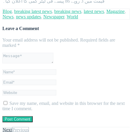
قیمت میں 3 روپے 86 پیسے فی لیٹر کمی کا اعلان کیا۔
Blog
,
breaking latest news
,
breaking news
,
latest news
,
Magazine
,
News
,
news updates
,
Newspaper
,
World
Leave a Comment
Your email address will not be published.
Required fields are
marked
*
Save my name, email, and website in this browser for the next
time I comment.
Next
Previous