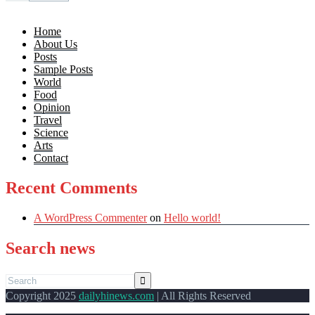
Home
About Us
Posts
Sample Posts
World
Food
Opinion
Travel
Science
Arts
Contact
Recent Comments
A WordPress Commenter
on
Hello world!
Search news
Copyright 2025
dailyhinews.com
| All Rights Reserved