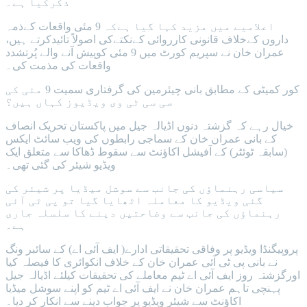
ذکرکیا ہے۔
اعلامیے میں مزید کہا گیا ہےکہ 9 مئی واقعات کےذمہ
داروں کےخلاف قانونی کارروائی کےنکتےکی اصولاً تائیدکرتے ہیں،
عمران خان نے سپریم کورٹ میں 9 مئی کوپیش آنے والے پُرتشدد
واقعات کی مذمت کی۔
کور کمیٹی کے مطابق بانی چیئرمین کی گرفتاری سمیت 9 مئی کی
سی سی ٹی وی ویڈیوز کہاں ہیں؟
خیال رہے کہ گزشتہ دنوں اڈیالہ جیل میں پاکستان تحریک انصاف
کے بانی عمران خان کے سماجی رابطوں کی ویب سائٹ ایکس
(سابقہ ٹوئٹر) کے آفیشل اکاؤنٹ سے سقوط ڈھاکا سے متعلق ایک
ویڈیو شیئر کی گئی تھی۔
سیاسی رہنماؤں کی جانب سے سوشل میڈیا پر شیئر کی
گئی ویڈیو کا معاملہ اٹھایا گیا تو پی ٹی آئی
رہنماؤں کی جانب سے وضاحتیں دینے کا سلسلہ جاری
ہے۔
پروپیگنڈا ویڈیو پر وفاقی تحقیقاتی ادارے( ایف آئی اے) کے سائبر ونگ
نے بانی پی ٹی آئی عمران خان کے خلاف انکوائری کا فیصلہ کیا
اورگزشتہ روز ایف آئی اے ٹیم معاملے کی تحقیقات کیلئے اڈیالہ جیل
پہنچی تاہم عمران خان نے ایف آئی اے ٹیم کو اپنے سوشل میڈیا
اکاؤنٹ سے شیئر ویڈیو پر جواب دینے سے انکار کر دیا۔