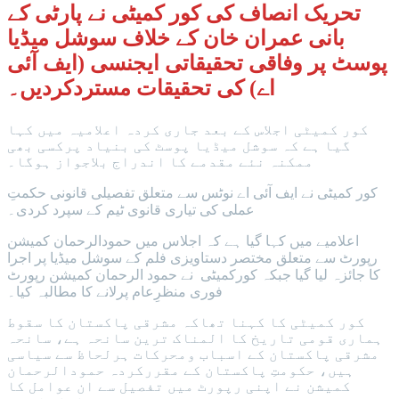
تحریک انصاف کی کور کمیٹی نے پارٹی کے
بانی عمران خان کے خلاف سوشل میڈیا
پوسٹ پر وفاقی تحقیقاتی ایجنسی (ایف آئی
اے) کی تحقیقات مستردکردیں۔
کور کمیٹی اجلاس کے بعد جاری کردہ اعلامیہ میں کہا
گیا ہے کہ سوشل میڈیا پوسٹ کی بنیاد پرکسی بھی
ممکنہ نئے مقدمے کا اندراج بلاجواز ہوگا۔
کور کمیٹی نے ایف آئی اے نوٹس سے متعلق تفصیلی قانونی حکمتِ
عملی کی تیاری قانوی ٹیم کے سپرد کردی۔
اعلامیے میں کہا گیا ہے کہ اجلاس میں حمودالرحمان کمیشن
رپورٹ سے متعلق مختصر دستاویزی فلم کے سوشل میڈیا پر اجرا
کا جائزہ لیا گیا جبکہ کورکمیٹی نے حمود الرحمان کمیشن رپورٹ
فوری منظرِعام پرلانے کا مطالبہ کیا۔
کور کمیٹی کا کہنا تھاکہ مشرقی پاکستان کا سقوط
ہماری قومی تاریخ کا المناک ترین سانحہ ہے، سانحہ
مشرقی پاکستان کے اسباب ومحرکات ہرلحاظ سے سیاسی
ہیں، حکومتِ پاکستان کے مقررکردہ حمودالرحمان
کمیشن نے اپنی رپورٹ میں تفصیل سے ان عوامل کا