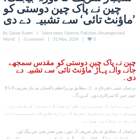
چین نے پاک چین دوستی کو
’ماؤنٹ تائی‘ سے تشبیہ دے دی
By 
Qaiser Aslam
|
latest news
, 
Opinion
, 
Pakistan
, 
Uncategorized
, 
0
World
|
0 comment
|
31 May, 2024    
|
چین نے پاک چین دوستی کو مقدس سمجھے
جانے والے پہاڑ ’ماؤنٹ تائی‘ سے تشبیہ دے
دی۔
ترجمان چینی دفترخارجہ کے مطابق وزیراعظم پاکستان شہباز شریف 4 تا 8
جون چین کا سرکاری دورہ کریں گے۔
انہوں نے کہا کہ چینی وزیراعظم لی چیانگ نے شہباز شریف کو دورہ
چین کی دعوت دی ہے، شہباز شریف کا وزارت عظمیٰ کا منصب سنبھالنے
کے بعد یہ پہلا دورہ چین ہے۔
ترجمان کے مطابق شہباز شریف کے دورے میں صدر شی جن پنگ اور
وزیراعظم لی چیانگ ملاقاتیں کریں گے اور ان کے دورے میں دونوں ملکوں کے