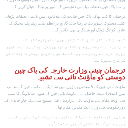
رہنما پاک چین تعلقات، باہمی دلچپسی کے امور پر تبادلہ خیال کریں گے۔
ترجمان کا کہنا تھاکہ پاک چین قیادت کی ملاقاتوں میں باہمی تعلقات بڑھانے
کیلئے مشترکہ بلیوپرنٹ تیارکیا جائے گا، وزیراعظم شہبازشریف بیجنگ کے
علاوہ گوانگ ڈونگ اورشانگزی بھی جائیں گے۔
ترجمان نے بتایاکہ پاکستان اور چین اسٹریٹیجک شراکت
داراورگہرے دوست ہیں، پاکستان اور چین کی دوستی ہر آزمائش پر
پوری اتری ہے، چینی محاورے کے مطابق پاک چین دوستی ماؤنٹ تائی
کی طرح مضبوط ہے۔
ترجمان چینی وزارت خارجہ کی پاک چین
دوستی کو ماؤنٹ تائی سے تشبیہ
ماؤنٹ تائی چین کے 5 مقدس پہاڑوں میں سے ایک ہے، اسے چین کے مذہب
میں کلیدی اہمیت حاصل ہے۔ ماؤنٹ تائی چین کے صوبہ شانڈونگ کا سب
سے اونچا مقام ہے، ماؤنٹ تائی ہزارسال قبل مسیح سے پہلے چاؤ خاندان کے
دورحکومت کے دوران ایک مقدس مقام تھا۔
چینی وزارت خارجہ نے کہا کہ ہماری دوستی وقت کی کسوٹی پرکھری
رہی ہے اور’ماؤنٹ تائی کی طرح مستحکم‘ ہے۔