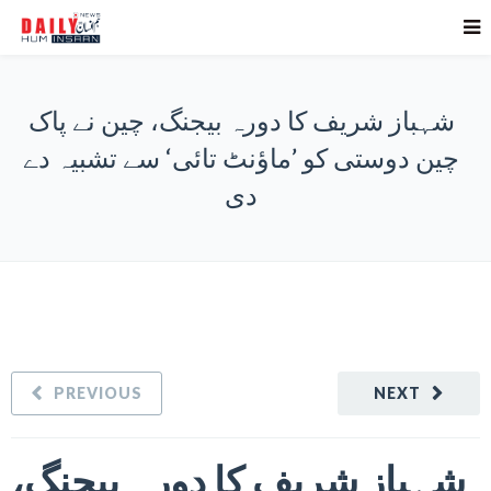
شہباز شریف کا دورہ بیجنگ، چین نے پاک
چین دوستی کو ’ماؤنٹ تائی‘ سے تشبیہ دے
دی
PREVIOUS
NEXT
شہباز شریف کا دورہ بیجنگ،