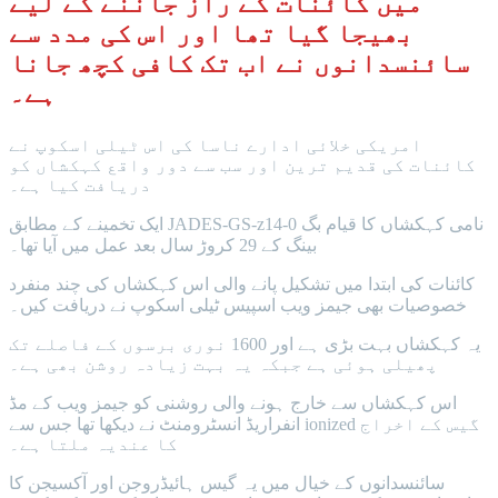
میں کائنات کے راز جاننے کے لیے
بھیجا گیا تھا اور اس کی مدد سے
سائنسدانوں نے اب تک کافی کچھ جانا
ہے۔
امریکی خلائی ادارے ناسا کی اس ٹیلی اسکوپ نے
کائنات کی قدیم ترین اور سب سے دور واقع کہکشاں کو
دریافت کیا ہے۔
ایک تخمینے کے مطابق JADES-GS-z14-0 نامی کہکشاں کا قیام بگ
بینگ کے 29 کروڑ سال بعد عمل میں آیا تھا۔
کائنات کی ابتدا میں تشکیل پانے والی اس کہکشاں کی چند منفرد
خصوصیات بھی جیمز ویب اسپیس ٹیلی اسکوپ نے دریافت کیں۔
یہ کہکشاں بہت بڑی ہے اور 1600 نوری برسوں کے فاصلے تک
پھیلی ہوئی ہے جبکہ یہ بہت زیادہ روشن بھی ہے۔
اس کہکشاں سے خارج ہونے والی روشنی کو جیمز ویب کے مڈ
انفراریڈ انسٹرومنٹ نے دیکھا تھا جس سے ionized گیس کے اخراج
کا عندیہ ملتا ہے۔
سائنسدانوں کے خیال میں یہ گیس ہائیڈروجن اور آکسیجن کا