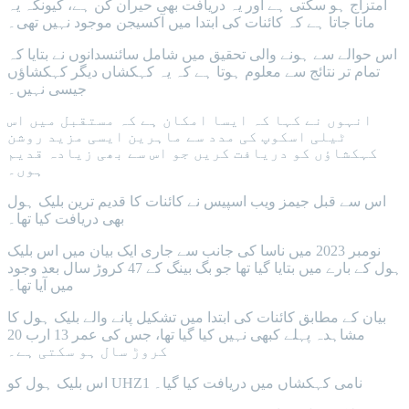
امتزاج ہو سکتی ہے اور یہ دریافت بھی حیران کن ہے، کیونکہ یہ
مانا جاتا ہے کہ کائنات کی ابتدا میں آکسیجن موجود نہیں تھی۔
اس حوالے سے ہونے والی تحقیق میں شامل سائنسدانوں نے بتایا کہ
تمام تر نتائج سے معلوم ہوتا ہے کہ یہ کہکشاں دیگر کہکشاؤں
جیسی نہیں۔
انہوں نے کہا کہ ایسا امکان ہے کہ مستقبل میں اس
ٹیلی اسکوپ کی مدد سے ماہرین ایسی مزید روشن
کہکشاؤں کو دریافت کریں جو اس سے بھی زیادہ قدیم
ہوں۔
اس سے قبل جیمز ویب اسپیس نے کائنات کا قدیم ترین بلیک ہول
بھی دریافت کیا تھا۔
نومبر 2023 میں ناسا کی جانب سے جاری ایک بیان میں اس بلیک
ہول کے بارے میں بتایا گیا تھا جو بگ بینگ کے 47 کروڑ سال بعد وجود
میں آیا تھا۔
بیان کے مطابق کائنات کی ابتدا میں تشکیل پانے والے بلیک ہول کا
مشاہدہ پہلے کبھی نہیں کیا گیا تھا، جس کی عمر 13 ارب 20
کروڑ سال ہو سکتی ہے۔
اس بلیک ہول کو UHZ1 نامی کہکشاں میں دریافت کیا گیا۔