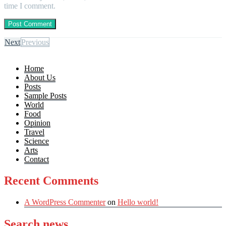
time I comment.
Next
Previous
Home
About Us
Posts
Sample Posts
World
Food
Opinion
Travel
Science
Arts
Contact
Recent Comments
A WordPress Commenter
on
Hello world!
Search news