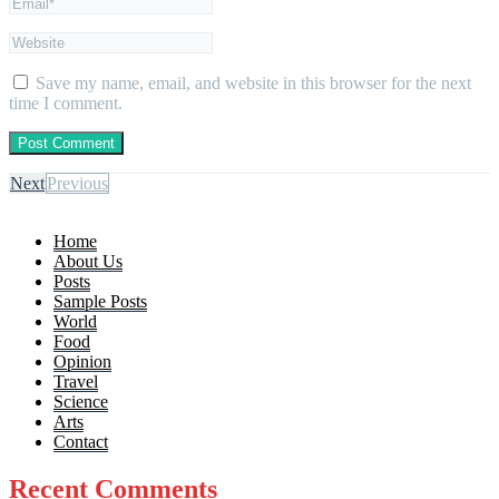
Save my name, email, and website in this browser for the next
time I comment.
Next
Previous
Home
About Us
Posts
Sample Posts
World
Food
Opinion
Travel
Science
Arts
Contact
Recent Comments