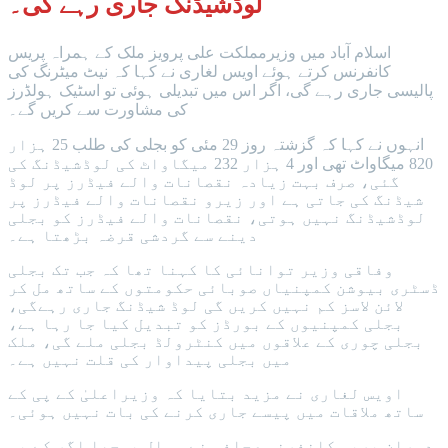
لوڈشیڈنگ جاری رہے گی۔
اسلام آباد میں وزیرمملکت علی پرویز ملک کے ہمراہ پریس
کانفرنس کرتے ہوئے اویس لغاری نے کہا کہ نیٹ میٹرنگ کی
پالیسی جاری رہے گی، اگر اس میں تبدیلی ہوئی تو اسٹیک ہولڈرز
کی مشاورت سے کریں گے۔
انہوں نے کہا کہ گزشتہ روز 29 مئی کو بجلی کی طلب 25 ہزار
820 میگاواٹ تھی اور 4 ہزار 232 میگاواٹ کی لوڈشیڈنگ کی
گئی، صرف بہت زیادہ نقصانات والے فیڈرز پر لوڈ
شیڈنگ کی جاتی ہے اور زیرو نقصانات والے فیڈرز پر
لوڈشیڈنگ نہیں ہوتی، نقصانات والے فیڈرز کو بجلی
دینے سے گردشی قرضہ بڑھتا ہے۔
وفاقی وزیر توانائی کا کہنا تھا کہ جب تک بجلی
ڈسٹری بیوشن کمپنیاں صوبائی حکومتوں کے ساتھ مل کر
لائن لاسز کم نہیں کریں گی لوڈ شیڈنگ جاری رہےگی،
بجلی کمپنیوں کے بورڈز کو تبدیل کیا جا رہا ہے،
بجلی چوری کے علاقوں میں کنٹرولڈ بجلی ملے گی، ملک
میں بجلی پیداوار کی قلت نہیں ہے۔
اویس لغاری نے مزید بتایا کہ وزیراعلیٰ کے پی کے
ساتھ ملاقات میں پیسے جاری کرنے کی بات نہیں ہوئی۔
دوران پریس کانفرنس صحافی نے سوال پوچھا اگر کے پی