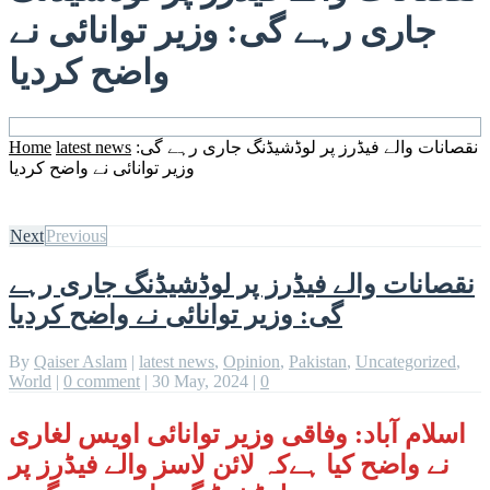
جاری رہے گی: وزیر توانائی نے
واضح کردیا
نقصانات والے فیڈرز پر لوڈشیڈنگ جاری رہے گی:
latest news
Home
وزیر توانائی نے واضح کردیا
Next
Previous
نقصانات والے فیڈرز پر لوڈشیڈنگ جاری رہے
گی: وزیر توانائی نے واضح کردیا
By
Qaiser Aslam
|
latest news
,
Opinion
,
Pakistan
,
Uncategorized
,
World
|
0 comment
|
30 May, 2024
|
0
اسلام آباد: وفاقی وزیر توانائی اویس لغاری
نے واضح کیا ہےکہ لائن لاسز والے فیڈرز پر