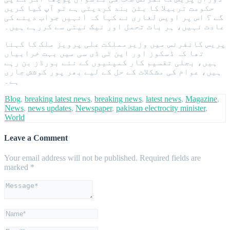
حکومت تربیلا کا بٹن بند کردیتی ہے تو آپ کیا کریں
گے ؟ اس پر اویس لغاری نے کہا کہ انہیں جواب دینے کی
عادت نہیں، ہر بات تحمل اور نیک نیتی سے کررہے ہیں۔
پریس کانفرنس میں وزیرمملکت علی پرویز ملک کا کہنا
تھا کہ ڈسکوز اور این ٹی ڈی سی میں بہت خرابیاں
ہیں، بجلی تقسیم کار کمپنیوں کے نئے بورڈز بن رہے
ہیں، عوام کی مشکلات کے حل کے لیے بھر پور کوشش جاری
ہے۔
Blog
,
breaking latest news
,
breaking news
,
latest news
,
Magazine
,
News
,
news updates
,
Newspaper
,
pakistan electrocity minister
,
World
Leave a Comment
Your email address will not be published.
Required fields are
marked
*