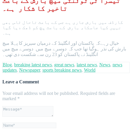
تیسرا ٹی ٹوئنٹی میچ بارش کے باعث
تاخیر کا شکار ہے۔
کارڈف میں بارش جاری ہے جس کے باعث تاحال ٹاس بھی
نہیں کیا جاسکا، بارش کے باعث پچ کو ڈھک دیا گیا
ہے۔
خیال رہےکہ پاکستان اور انگلینڈ کے درمیان سیریز کا پہلا میچ
بارش کی نذر ہوگیا تھا جب کہ دوسرے میچ میں دوسرے میچ میں
انگلینڈ نے پاکستان کو 23 رن سے شکست دی تھی۔
Blog
,
breaking latest news
,
great news
,
latest news
,
News
,
news
updates
,
Newspaper
,
sports breaking news
,
World
Leave a Comment
Your email address will not be published.
Required fields are
marked
*