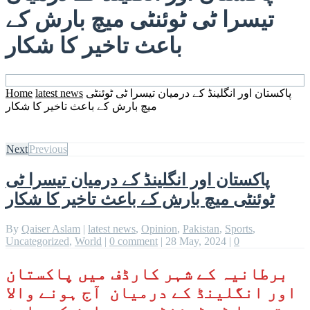
تیسرا ٹی ٹوئنٹی میچ بارش کے
باعث تاخیر کا شکار
Home
latest news
پاکستان اور انگلینڈ کے درمیان تیسرا ٹی ٹوئنٹی
میچ بارش کے باعث تاخیر کا شکار
Next
Previous
پاکستان اور انگلینڈ کے درمیان تیسرا ٹی
ٹوئنٹی میچ بارش کے باعث تاخیر کا شکار
By
Qaiser Aslam
|
latest news
,
Opinion
,
Pakistan
,
Sports
,
Uncategorized
,
World
|
0 comment
|
28 May, 2024
|
0
برطانیہ کے شہر کارڈف میں پاکستان
اور انگلینڈ کے درمیان آج ہونے والا