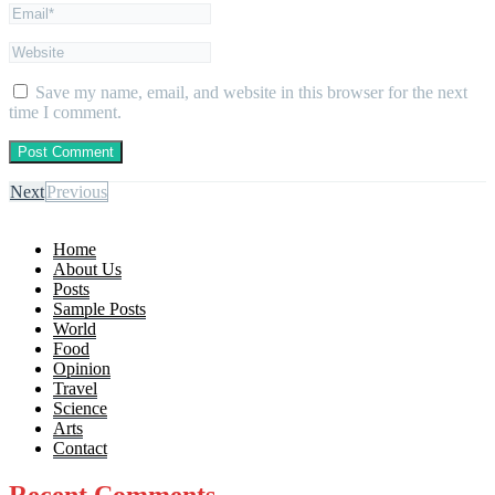
Save my name, email, and website in this browser for the next
time I comment.
Next
Previous
Home
About Us
Posts
Sample Posts
World
Food
Opinion
Travel
Science
Arts
Contact