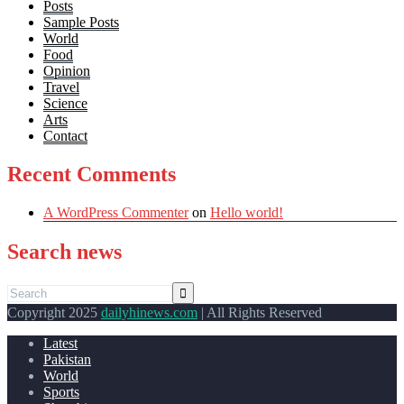
Posts
Sample Posts
World
Food
Opinion
Travel
Science
Arts
Contact
Recent Comments
A WordPress Commenter
on
Hello world!
Search news
Copyright 2025
dailyhinews.com
| All Rights Reserved
Latest
Pakistan
World
Sports