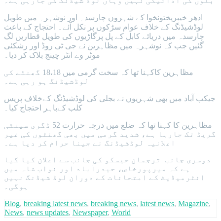
بلوں کی ادائیگی نہیں وہاں لوڈ شیڈنگ کی جارہی ہے۔
ادھر خیبرپختونخوا کے شہروں چارسدہ اور نوشہرہ میں طویل
لوڈشیڈنگ کے خلاف عوام سڑکوں پر نکل آئے۔ احتجاج کے باعث
چارسدہ میں دریائے کابل کے پل پرگاڑیوں کی طویل قطاریں لگ
گئیں جب کہ نوشہرہ میں مظاہرین نے جی ٹی روڈ اور رشکئی
موٹر وے انٹر چینج بلاک کر دیا۔
مظاہرین کاکہنا تھا کہ سخت گرمی میں 18،18 گھنٹے کی
لوڈشیڈنگ ہو رہی ہے۔
جیکب آباد میں بھی شہریوں نے بجلی کی لوڈشیڈنگ کےخلاف پریس
کلب کےباہر احتجاج کیا۔
مظاہرین کا کہنا تھا کہ ضلع میں درجہ حرارت 52 ڈگری سینٹی
گریڈ تک جارہا ہے، شدید گرمی میں بھی گھنٹوں کی غیر
اعلانیہ لوڈشیڈنگ نے جینا حرام کر دیا ہے۔
دوسری جانب ترجمان حیسکو کی جانب سے اعلان کیا گیا
ہے کہ میرپورخاص، حیدرآباد اور نواب شاہ میں
انٹرمیڈیٹ کے امتحانات کے دوران لوڈ شیڈنگ نہیں
ہوگی۔
Blog
,
breaking latest news
,
breaking news
,
latest news
,
Magazine
,
News
,
news updates
,
Newspaper
,
World