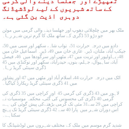
تھپیڑے اور جھلسا دینے والی گرمی
کے ساتھ شہریوں کے لیے لوڈشیڈنگ
دوہری اذیت بن گئی ہے۔
ملک بھر میں چلچلاتی دھوپ اور جھلسا دینے والی گرمی میں موئن
جو دڑو 53 ڈگری کے ساتھ ملک کا گرم ترین شہر رہا۔
دادو میں درجہ حرارت 51، نواب شاہ، سکھر اور سبی میں 50،
جیکب آباد، ملتان، ڈیرہ غازی خان میں 49، ڈیرہ اسماعیل خان میں
48، بہاولپور اور تربت میں 47، مٹھی اور سرگودھا میں 46، فیصل
آباد، ساہیوال، جہلم، بنوں، حیدرآباد، سکھر اور نوکنڈی میں 45
ڈگری سینٹی گریڈ رہا۔
اٹک میں درجہ حرارت 44، اسلام آباد اور مٹھی میں 47 اور پشاور
میں 41 ڈگری سینٹی گریڈ ریکارڈ کیاگیا۔
لاہور میں 43 ڈگری کی گرمی 45 اور کراچی میں 35 ڈگری کی
گرمی 40 ڈگری کی محسوس کی گئی، محکمہ موسمیات نے
کراچی میں 29 سے31 مئی تک گرمی بڑھنےکی پیش گوئی کی ہے،
اس دوران شہر میں پارا 40 سے 42 ڈگری سینٹی گریڈ تک پہنچ
سکتاہے۔
شدید گرم موسم میں ملک کے مختلف شہروں میں لوڈشیڈنگ کا