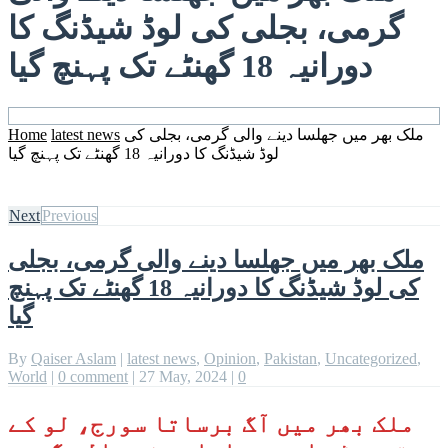
گرمی، بجلی کی لوڈ شیڈنگ کا
دورانیہ 18 گھنٹے تک پہنچ گیا
ملک بھر میں جھلسا دینے والی گرمی، بجلی کی
latest news
Home
لوڈ شیڈنگ کا دورانیہ 18 گھنٹے تک پہنچ گیا
Next
Previous
ملک بھر میں جھلسا دینے والی گرمی، بجلی
کی لوڈ شیڈنگ کا دورانیہ 18 گھنٹے تک پہنچ
گیا
By
Qaiser Aslam
|
latest news
,
Opinion
,
Pakistan
,
Uncategorized
,
World
|
0 comment
|
27 May, 2024
|
0
ملک بھر میں آگ برساتا سورج، لو کے