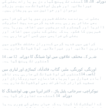
دورانیہ 18، 18 گھنٹے تک پہنچ گیا، دن ہو یا رات بجلی کی
غیراعلانیہ اور طویل لوڈشیڈنگ سے بچے، بزرگ،
نوجوان اور خواتین سب ہی پریشان ہیں۔
بجلی نہ ہونے سے مختلف شہروں میں پانی کی فراہمی
بھی متاثر ہو رہی ہے، شدید گرمی سے ہیٹ اسٹروک،
ڈائریا اور گیسٹرو کے مریضوں میں اضافہ ہورہا ہے،
شہریوں کا شکوہ ہے کہ بجلی کے بلوں میں اضافہ اور
بجلی کی فراہمی میں کمی آتی جارہی ہے۔
کراچی میں شدید گرمی کےدوران مختلف علاقوں میں
بدترین اعلانیہ اور غیراعلانیہ لوڈ شیڈنگ جاری ہے۔
شہر کے مختلف علاقوں میں لوڈ شیڈنگ کا دورانیہ 12 سے 14
گھنٹوں تک پہنچ گیا ہے۔
اورنگی، کورنگی، ملیر، گڈاپ، قائدآباد، کیماڑی اور لیاری میں
12سے 14گھنٹوں کی لوڈ شیڈنگ کی جارہی ہے، ناظم
آباد، فیڈرل بی ایریا، شادمان، حیدری،گارڈن اور
جمشید کوارٹر کےاطراف بھی لوڈشیڈنگ جاری ہے۔
نیوکراچی، سرجانی، پٹیل پاڑہ، لائنز ایریا میں بھی لوڈشیڈنگ کا
دورانیہ 14 گھنٹے سے تجاوز کر گیا ہے۔
کے الیکٹرک کا کہنا ہے کہ جہاں بجلی کی چوری ہے یا