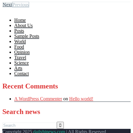
Next
Previous
Home
About Us
Posts
Sample Posts
World
Food
Opinion
Travel
Science
Arts
Contact
Recent Comments
A WordPress Commenter
on
Hello world!
Search news
Copyright 2025
dailyhinews.com
| All Rights Reserved