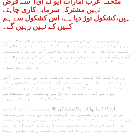
متحدہ عرب امارات (یو اے ای) سے قرض
نہیں مشترکہ سرمایہ کاری چاہتے
ہیں،کشکول توڑ دیا ہے، اس کشکول سے ہم
کہیں کے نہیں رہیں گے۔
ابوظبی میں آئی ٹی کمپنیوں کے درمیان شراکت داری
پر راؤنڈ ٹیبل سیشن سے خطاب کرتے ہوئے وزیراعظم کا
کہنا تھا کہ یو اے ای کے باصلاحیت آئی ٹی پروفیشنلز
کو دیکھ کر بے حد خوشی ہو رہی ہے، آئی ٹی پروفیشنلز
معیشت کےتمام شعبوں کی ڈیجیٹلائزیشن میں اہم کردار
ادا کر رہے ہیں۔
وزیراعظم کا کہنا تھا کہ گزشتہ ڈھائی ماہ میں آئی
ٹی کے شعبے کے لیے سود مند اقدامات کیے،کوشش ہےکہ
پاکستان میں بھی ڈیجیٹلائزیشن کا عمل تیزی سے مکمل
ہو، یو اے ای کے ساتھ مل کر پاکستانی معیشت کو
مستحکم کرنا چاہتے ہیں۔
ان کا کہنا تھا کہ پاکستان کی 60 فیصد سے زائد آبادی
نوجوانوں پر مشتمل ہے،گزشتہ ڈھائی ماہ میں سب سے
زیادہ وقت آئی ٹی کے فروغ کے امور پر دیا، شیخ محمد
بن زاید کی طرف سے معیشت میں لائی گئی جدت قابل رشک
ہے، متحدہ عرب امارات کے صدر پاکستان کے عظیم دوست