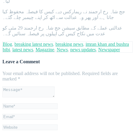
لیا۔
جج شاہ رخ ارجمند نے ریمارکس دیے کیس کا فیصلہ محفوظ کیا
جاتا ہے اور پھر وہ عدالت سے اٹھ کر اپنے چیمبر چلے گئے۔
عدالتی عملے کے مطابق سیشن جج شاہ رخ ارجمند 29 مئی کو
عدت میں نکاح کیس کی اپیلوں پر فیصلہ سنائیں گے۔
Blog
,
breaking latest news
,
breaking news
,
imran khan and bushra
bibi
,
latest news
,
Magazine
,
News
,
news updates
,
Newspaper
Leave a Comment
Your email address will not be published.
Required fields are
marked
*