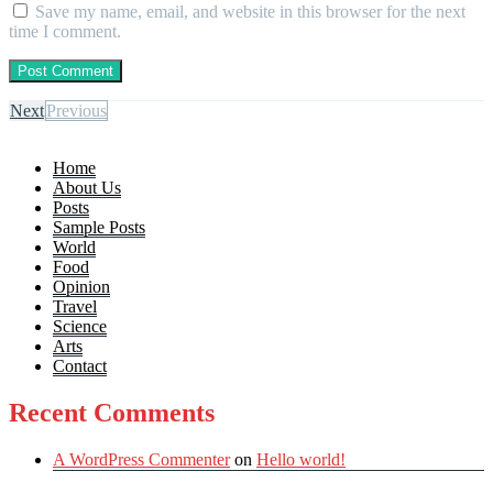
Save my name, email, and website in this browser for the next
time I comment.
Next
Previous
Home
About Us
Posts
Sample Posts
World
Food
Opinion
Travel
Science
Arts
Contact
Recent Comments
A WordPress Commenter
on
Hello world!