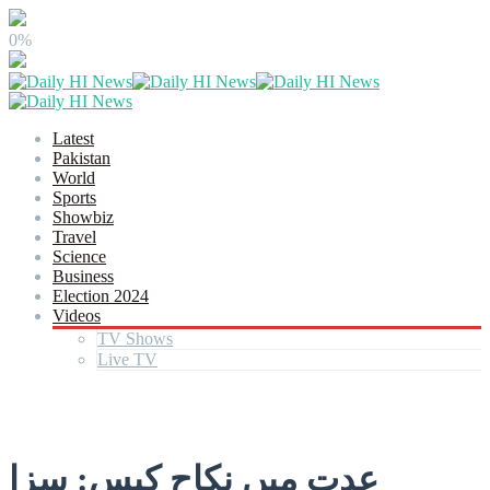
0%
Latest
Pakistan
World
Sports
Showbiz
Travel
Science
Business
Election 2024
Videos
TV Shows
Live TV
عدت میں نکاح کیس: سزا