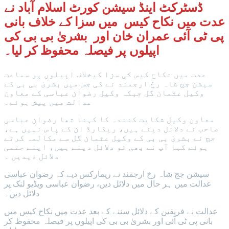
ڈسٹرکٹ اینڈ سیشن کورٹ اسلام آباد نے
عدت میں نکاح کیس میں سزا کے خلاف بانی
پی ٹی آئی عمران خان اور بشریٰ بی بی کی
اپیلوں پر فیصلہ محفوظ کر لیا۔
عدت میں نکاح کیس کی سزا کیخلاف اپیلوں پر سماعت
سیشن جج شاہ رخ ارجمند نے کی جس میں بشریٰ بی بی کے
وکیل عثمان گل جبکہ وکیل رضوان عباسی کے معاون
عدالت میں پیش ہوئے۔
معاون وکیل شکایت کنندہ کا کہنا تھا رضوان عباسی
صاحب نے دلائل دینے ہیں، ریکارڈ ان کے پاس نہیں ہے،
جج نے بشریٰ بی بی کے وکیل عثمان گل سے مکالمہ کرتے
ہوئے کہا آپ نے بھی تو دلائل دینے ہیں، اپنے حتمی
دلائل دیدیں ۔
سیشن جج شاہ رخ ارجمند نے ریمارکس دیے کہ رضوان عباسی
عدالت میں ہر حال میں دلائل دیں، رضوان عباسی ویڈیو لنک پر
دلائل دیں۔
عدالت نے فریقین کے دلائل سننے کے بعد عدت میں نکاح کیس میں
بانی پی ٹی آئی اور بشریٰ بی بی کی اپیلوں پر فیصلہ محفوظ کر