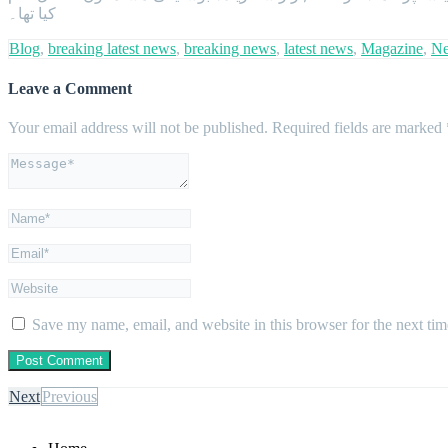
کیا تھا۔
Blog
,
breaking latest news
,
breaking news
,
latest news
,
Magazine
,
N
Leave a Comment
Your email address will not be published.
Required fields are marked
Save my name, email, and website in this browser for the next ti
Next
Previous