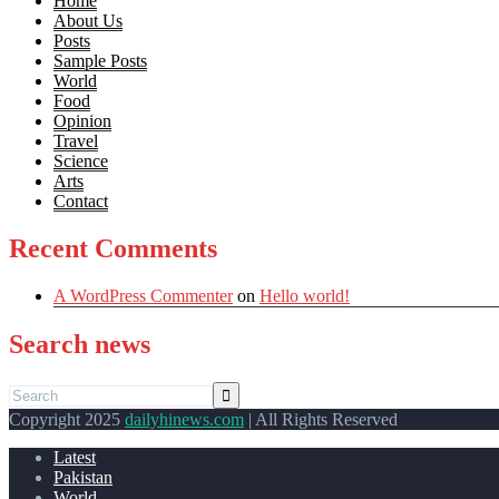
Home
About Us
Posts
Sample Posts
World
Food
Opinion
Travel
Science
Arts
Contact
Recent Comments
A WordPress Commenter
on
Hello world!
Search news
Copyright 2025
dailyhinews.com
| All Rights Reserved
Latest
Pakistan
World