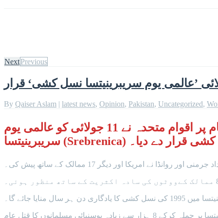
Next
Previous
By
Qaiser Aslam
|
latest news
,
Opinion
,
Pakistan
,
Uncategorized
,
Wo
بوسنیا ہرزے گووینا میں 1995 میں سرب افواج کےہاتھوں بوسنیائی مسلمانوں کے قتل عام پر اقوام متحدہ نے 11 جولائی کو عالمی یوم
ا (Srebrenica) نسل کشی قرار دے دیا۔
غیر ملکی خبر رساں ایجنسی کے مطابق جولائی 1995 میں سرب افواج نے اقوام متحدہ کی جانب سے محفوظ علاقہ قرار دیے گئے سربرینیتسا پر حملہ کرکے 8 ہزار سے زیادہ بوسنیائی مسلمانوں کا قتل عام