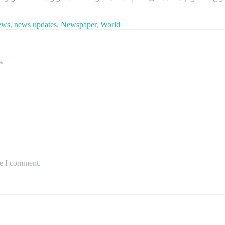
ews
,
news updates
,
Newspaper
,
World
*
me I comment.