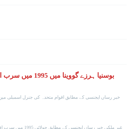
خبر رساں ایجنسی کے مطابق اقوام متحدہ کی جنرل اسمبلی میں 11 جولائی کو عالمی یوم سریبرینیتسا نسل کشی قرار دینے کی قرارداد جرمنی اور روانڈا نے امریکا اور دیگر 17 ممالک کے ساتھ پیش 