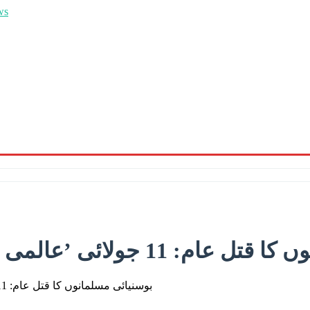
’عالمی یوم سریبرینیتسا نسل کشی‘ قرار
بوسنیائی مسلمانوں کا قتل عام: 11 جولائی ’عالمی یوم سریبرینیتسا نسل کشی‘ قرار