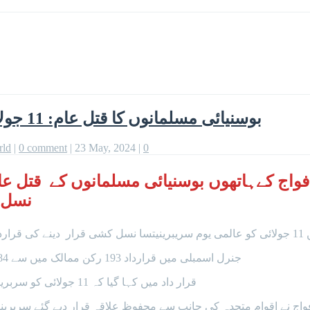
بوسنیائی مسلمانوں کا قتل عام: 11 جولائی ’عالمی یوم سریبرینیتسا نسل کشی‘ قرار
rld
|
0 comment
|
23 May, 2024
|
0
سریبرینیتس
کی۔
جنرل اسمبلی میں قرارداد 193 رکن ممالک میں سے 84 ممالک کےووٹوں کی سادہ اکثریت کے ساتھ منظور ہوئی۔
قرار داد میں کہا گیا کہ 11 جولائی کو سربرینیتسا میں 1995 کی نسل کشی کا یادگاری دن ہر سال منایا جائے گا۔