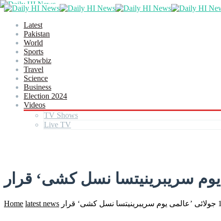
Latest
Pakistan
World
Sports
Showbiz
Travel
Science
Business
Election 2024
Videos
TV Shows
Live TV
Home
latest news