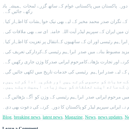
دورہ پاکستان میں پاکستانی عوام کے ساتھ گزرے لمحات ہمیشہ یاد
رکھے جائیں گے۔
کے نگران صدر محمد مخبر کے لیے بھی نیک خواہشات کا اظہار کیا۔
 میں ایران کے سپریم لیڈر آیت اللہ خامنہ ای سے بھی ملاقات کی۔
راہیم رئیسی اور ان کے ساتھیوں کےانتقال پر تعزیت کا اظہار کیا۔
کرنے اور تجارت بڑھانےکامرحوم ایرانی صدرکا وژن جاری رکھیں گے۔
 کے لیے صدر ابراہیم رئیسی کی خدمات تاریخ میں لکھی جائیں گی۔
کے جذبات کو محسوس کرتے ہیں اور شکریہ ادا کرتے ہیں،
 کے ساتھ اپنے تعلقات کو بہت زیادہ اہمیت دیتے ہیں۔
 میں مرحوم ایرانی صدر ابراہیم رئیسی کے وژن کو آگے بڑھائیں گے۔
نے ایرانی سپریم لیڈر کو پاکستان کا دورہ کرنے کی دعوت بھی دی۔
Blog
,
breaking news
,
latest news
,
Magazine
,
News
,
news updates
,
N
Leave a Comment