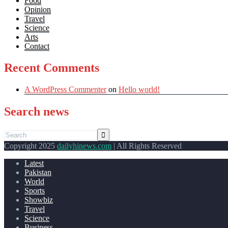
Food
Opinion
Travel
Science
Arts
Contact
Recent Comments
A WordPress Commenter
on
Hello world!
Search news
Copyright 2025
dailyhinews.com
| All Rights Reserved
Latest
Pakistan
World
Sports
Showbiz
Travel
Science
Business