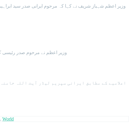
وزیر اعظم شہباز شریف نے کہا کہ مرحوم ایرانی صدر سید ابراہی
وزیر اعظم نے مرحوم صدر رئیسی کے اپریل 2024 میں دورہ پاکستان کا ذکر کرتے ہوئے پاک ایران تعلقات مزید مضبوط بنانے میں صدر ابرا
اعلامیے کے مطابق ایرانی سپریم لیڈر آیت اللہ خامنہ 
,
World