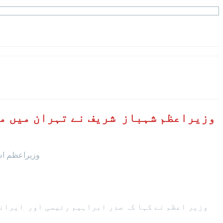
وزیراعظم شہباز شریف نے تہران میں م
وزیراعظم اس
وزیر اعظم نے کہا کہ صدر ابراہیم رئیسی اور ایرانی