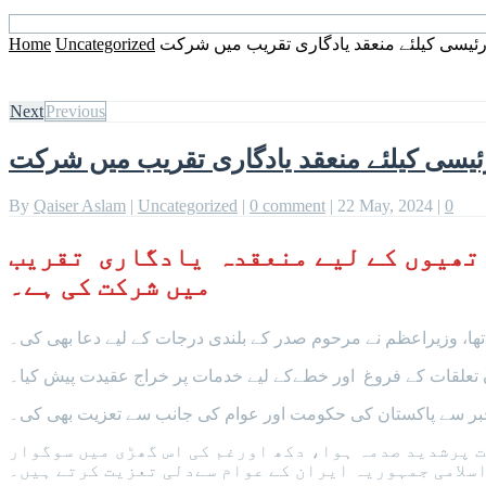
رئیسی کیلئے منعقد یادگاری تقریب میں شرکت
Uncategorized
Home
Next
Previous
ئیسی کیلئے منعقد یادگاری تقریب میں شرکت
By
Qaiser Aslam
|
Uncategorized
|
0 comment
|
22 May, 2024
|
0
اتھیوں کے لیے منعقدہ یادگاری تقریب
میں شرکت کی ہے۔
ھا، وزیراعظم نے مرحوم صدر کے بلندی درجات کے لیے دعا بھی کی۔
ن تعلقات کے فروغ اور خطےکے لیے خدمات پر خراج عقیدت پیش کیا۔
خبر سے پاکستان کی حکومت اور عوام کی جانب سے تعزیت بھی کی۔
 پرشدید صدمہ ہوا، دکھ اورغم کی اس گھڑی میں سوگوار
سلامی جمہوریہ ایران کے عوام سےدلی تعزیت کرتے ہیں۔