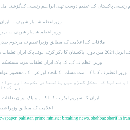
م رئیسی پاکستان کے عظیم دوست تھے، ابراہیم رئیسی کےگزشتہ ماہ 
وزیراعظم شہباز شریف نے ایران 
وزیر اعظم شہباز شریف نے تہران
ملاقات کے اعلامیے کے مطابق وزیراعظم نے مرحوم صدر اب
ہیم رئیسی کےکردارکی تعریف کی۔
وزیر اعظم نے کہا کہ پاک ایران تعلقات مزید مستحکم 
وزیر اعظم نے کہا کہ امت مسلمہ کےاتحاد اور غزہ کے محصور عوام
ای نے کہا کہ مشکل گھڑی میں پاکستانی حکومت اور عوام 
ہم پاکستان
ایران کے سپریم لیڈر نے کہا کہ ہم پاک ایران تعلقات
اعلامیے کے مطابق وزیراعظم 
ewspaper
,
pakistan prime minister breaking news
,
shahbaz sharif in iran