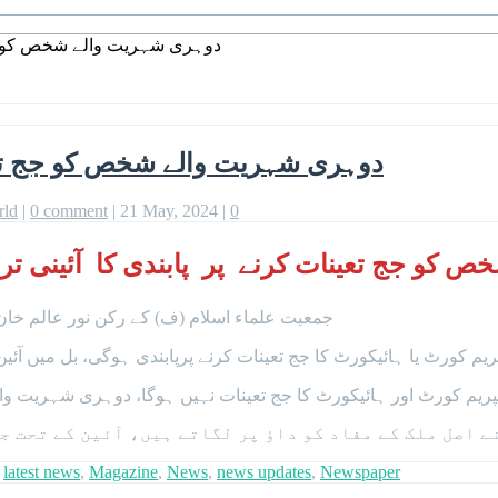
دوہری شہریت والے شخص کو جج ت
دوہری شہریت والے شخص کو جج تعینا
rld
|
0 comment
|
21 May, 2024
|
0
 کو جج تعینات کرنے پر پابندی کا آئینی ترم
جمعیت علماء اسلام (ف) کے رکن نور عالم خان
 جج تعینات کرنے پرپابندی ہوگی، بل میں آئین کے آرٹیکل 177، 193 اور 208 میں ترامیم تجو
کورٹ اور ہائیکورٹ کا جج تعینات نہیں ہوگا، دوہری شہریت والے 
نے اصل ملک کے مفاد کو داؤ پر لگاتے ہیں، آئین کے تحت 
,
latest news
,
Magazine
,
News
,
news updates
,
Newspaper