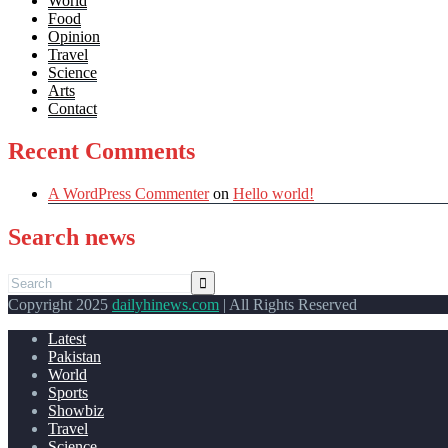
World
Food
Opinion
Travel
Science
Arts
Contact
Recent Comments
A WordPress Commenter
on
Hello world!
Search news
Copyright 2025
dailyhinews.com
| All Rights Reserved
Latest
Pakistan
World
Sports
Showbiz
Travel
Science