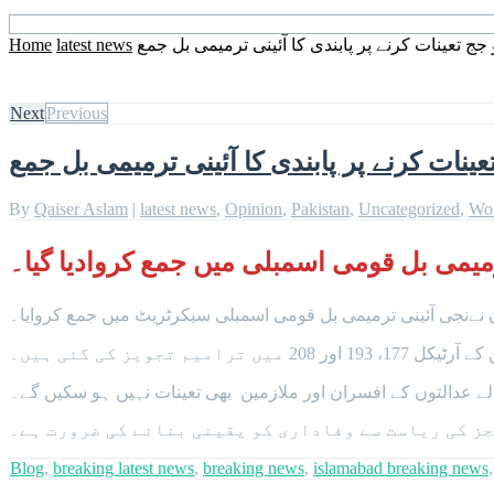
عینات کرنے پر پابندی کا آئینی ترمیمی بل جمع
latest news
Home
Next
Previous
ت کرنے پر پابندی کا آئینی ترمیمی بل جمع
By
Qaiser Aslam
|
latest news
,
Opinion
,
Pakistan
,
Uncategorized
,
Wo
یمی بل قومی اسمبلی میں جمع کروادیا گیا۔
 نےنجی آئینی ترمیمی بل قومی اسمبلی سیکرٹریٹ میں جمع کروایا۔
یز کی گئی ہیں۔
عدالتوں کے افسران اور ملازمین بھی تعینات نہیں ہو سکیں گے۔
ججز کی ریاست سے وفاداری کو یقینی بنانے کی ضرورت ہے۔
Blog
,
breaking latest news
,
breaking news
,
islamabad breaking news