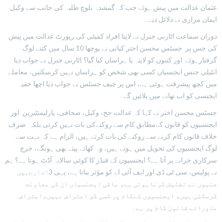
عثمان عدالت میں پیش ہوئے جب کہ گمشدہ بلوچ طلبہ کی جانب سے وکیل
ایمان مزاری نے دلائل دیے۔
دوران سماعت اٹارنی جنرل نے لاپتا افراد کمیٹی کی رپورٹ عدالت میں پیش
کی جس پر جسٹس محسن اختر کیانی نے پوچھا 10 سال میں کتنے لوگ
گرفتارہوئے اور کتنوں کو لاپتہ یا ہراساں کیا گیا؟ اٹارنی جنرل نے جواب دیا
انٹیلی جنس ایجنسیاں کسی بھی شخص کو ہراساں نہیں کرسکتیں، معاملے
میں کچھ پیشرفت ہوئی ہے، اس پر چیف جسٹس نے جواب دیا اچھا خفیہ
ایجنسی کو اب تھانے میں بلائیں گے۔
جسٹس محسن اختر نے کہا کہ عدالت جج، وکیل، صحافی، پارلیمنٹیرین اور
ایجنسیوں کو قانون کےمطابق کام سے روکنےکی بات نہیں کرتی بلکہ صرف
خلاف قانون کام کرنے سے روکنے کی بات کرتے ہیں، الزام ہے کہ بہت سے
لوگ ایجنسیوں کی تحویل میں ہوتے ہیں، وہ کھاتے پیتے بھی ہونگے، خرچ
سرکاری خرانے پر آتا ہے؟ ایجنسیوں کے فنڈز کا کوئی سالانہ آڈٹ ہوتا ہے؟ ہم
نے پولیس، سی ٹی ڈی اور ایف آئی اے کو مؤثر بنانا ہے، یہی 3ادارےہیں
جنہوں نے تفتیش کرناہوتی ہے، باقی ایجنسیاں ان کی معاونت
کرسکتی ہیں، ایجنسیوں کےکام پر کسی کو اعتراض نہیں،اعتراض
ماورائے قانون کام پر ہے۔