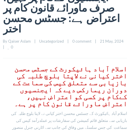
صرف ماورائے قانون کام پر
اعتراض ہے: جسٹس محسن
اختر
By 
Qaiser Aslam
|
Uncategorized
|
0 comment
|
21 May, 2024    
0
|
اسلام آباد ہائیکورٹ کے جسٹس محسن
اختر کیانی نے لاپتا بلوچ طلبہ کی
بازیابی سے متعلق کیس کی سماعت کے
دوران ریمارکس دیے کہ ایجنسیوں
کےکام پر کسی کو اعتراض نہیں،
اعتراض ماورائے قانون کام پر ہے۔
اسلام آباد ہائیکورٹ کے جسٹس محسن اختر کیانی نے لاپتا بلوچ طلبہ کی
بازیابی سے متعلق قائم کمیشن کی سفارشات پر عملدرآمد کیس کی
سماعت کی جس سلسلے میں وفاق کی جانب سے اٹارنی جنرل منصور