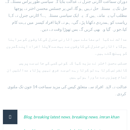
دوران سماعت اٹارنی جنرل نے عدالت بتایا کہ سیاسی طور پراس مسئلے کے
حل تک یہ مسئلہ حل نہیں ہو گا، اس پر جسٹس محسن اختر نے پوچھا
مطلب آپ یہ مانتے ہیں کہ یہ ایک سیاسی مسئلہ ہے؟ اٹارنی جنرل نے کہا
ریاست کو ہمدردی دکھانا پڑے گی، ہم نے لاپتا افراد کیسز میں بہت کام
کیا،جو رہ گیا وہ بھی کریں گے بس تھوڑا وقت دے دیں۔
عدالت نے کہا اس معاملے میں اٹارنی جنرل کی کاوشوں کو سراہنا
ہوگا، اٹارنی جنرل کی کاوشوں سے بہت سے لاپتا افراد اپنے گھروں
کو پہنچ گئے ہیں۔
جسٹس محسن اختر نے مزید کہا کہ کوئی کسی کی جانب سے پریس
کانفرنس کرتا ہے تو کرتا رہے اس سے فرق نہیں پڑتا، عدالتیں ان
تمام چیزوں سے ماورا ہوتی ہیں
عدالت نے لاپتہ افراد سے متعلق کیس کی مزید سماعت 14 جون تک ملتوی
کردی۔
Blog
,
breaking latest news
,
breaking news
,
imran khan