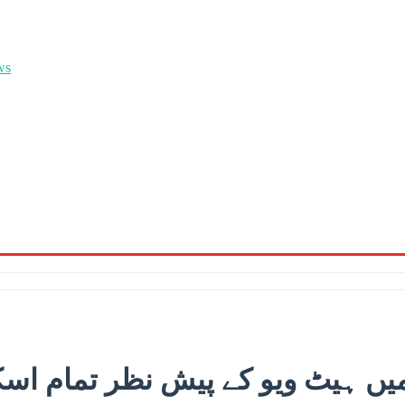
ٹ ویو کے پیش نظر تمام اسکول 7 روز کیلئے بند رکھنے کا