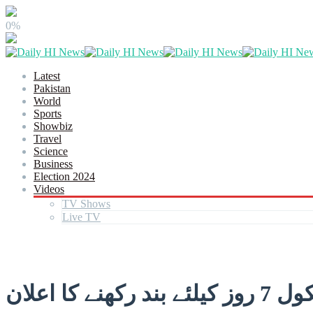
0%
Latest
Pakistan
World
Sports
Showbiz
Travel
Science
Business
Election 2024
Videos
TV Shows
Live TV
 اعلان