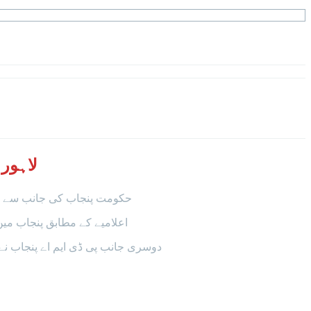
لاہور: ہیٹ
حکومت پنجاب کی جانب سے جاری اعلامیے
اعلامیے کے مطابق پنجاب میں ہیٹ ویو کے باعث اسکولوں میں 7 یوم کی چھٹی
دوسری جانب پی ڈی ایم اے پنجاب نے ہیٹ ویو سے متعلق الرٹ جار