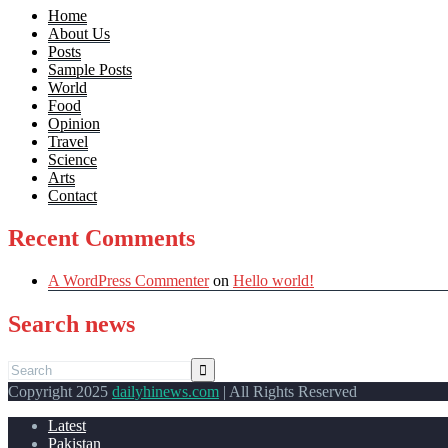
Home
About Us
Posts
Sample Posts
World
Food
Opinion
Travel
Science
Arts
Contact
Recent Comments
A WordPress Commenter
on
Hello world!
Search news
Copyright 2025
dailyhinews.com
| All Rights Reserved
Latest
Pakistan