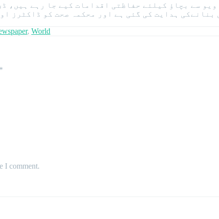
 ویو سے بچاؤ کیلئے حفاظتی اقدامات کیے جا رہے ہیں، ڈی
بنانےکی ہدایت کی گئی ہے اور محکمہ صحت کو ڈاکٹرز اور
ewspaper
,
World
*
me I comment.