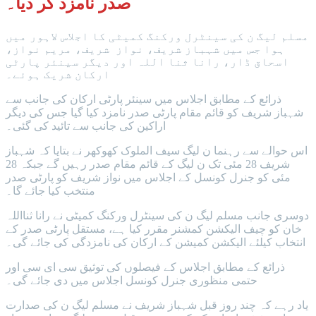
صدر نامزد کر دیا۔
مسلم لیگ ن کی سینٹرل ورکنگ کمیٹی کا اجلاس لاہور میں
ہوا جس میں شہباز شریف، نواز شریف، مریم نواز،
اسحاق ڈار، رانا ثنا اللہ اور دیگر سینئر پارٹی
ارکان شریک ہوئے۔
ذرائع کے مطابق اجلاس میں سینئر پارٹی ارکان کی جانب سے
شہباز شریف کو قائم مقام پارٹی صدر نامزد کیا گیا جس کی دیگر
اراکین کی جانب سے تائید کی گئی۔
اس حوالے سے رہنما ن لیگ سیف الملوک کھوکھر نے بتایا کہ شہباز
شریف 28 مئی تک ن لیگ کے قائم مقام صدر رہیں گے جبکہ 28
مئی کو جنرل کونسل کے اجلاس میں نواز شریف کو پارٹی صدر
منتخب کیا جائے گا۔
دوسری جانب مسلم لیگ ن کی سینٹرل ورکنگ کمیٹی نے رانا ثنااللہ
خان کو چیف الیکشن کمشنر مقرر کیا ہے، مستقل پارٹی صدر کے
انتخاب کیلئے الیکشن کمیشن کے ارکان کی نامزدگی کی جائے گی۔
ذرائع کے مطابق اجلاس کے فیصلوں کی توثیق سی ای سی اور
حتمی منظوری جنرل کونسل اجلاس میں دی جائے گی۔
یاد رہے کہ چند روز قبل شہباز شریف نے مسلم لیگ ن کی صدارت