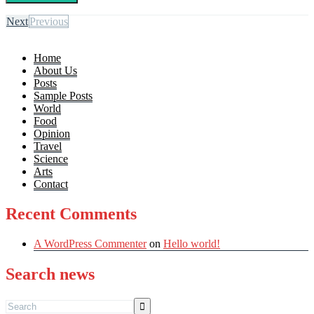
Next
Previous
Home
About Us
Posts
Sample Posts
World
Food
Opinion
Travel
Science
Arts
Contact
Recent Comments
A WordPress Commenter
on
Hello world!
Search news