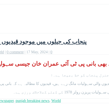
پنجاب کی جیلوں میں موجود قیدیوں 
rld
|
0 comment
|
17 May, 2024
|
0
ے بھی بانی پی ٹی آئی عمران خان جیسی سہولی
جنرل پنجاب کو خط بھیجا ہے۔ا
ں والی سہولیات مانگ رہے ہیں، قیدیوں کا مطالبہ ہے کہ بانی پی
197 کی کھلم کھلاخلاف ورزی ہے۔
ewspaper
,
punjab breaking news
,
World