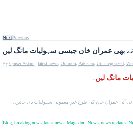
Next
Previous
نے بھی عمران خان جیسی سہولیات مانگ لیں
By
Qaiser Aslam
|
latest news
,
Opinion
,
Pakistan
,
Uncategorized
,
Wo
ات مانگ لیں۔
 ٹی آئی عمران خان کی طرح غیر معمولی سہولیات دی جائیں۔
Blog
,
breaking news
,
latest news
,
Magazine
,
News
,
news updates
,
N