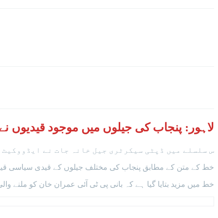
لاہور: پنجاب کی جیلوں میں موجود قیدیوں ن
س سلسلے میں ڈپٹی سیکرٹری جیل خانہ جات نے ایڈووکیٹ 
خط کے متن کے مطابق پنجاب کی مختلف جیلوں کے قیدی سیاسی قیدیو
خط میں مزید بتایا گیا ہے کہ بانی پی ٹی آئی عمران خان کو ملنے والی سہولیات پریزن رولز 8