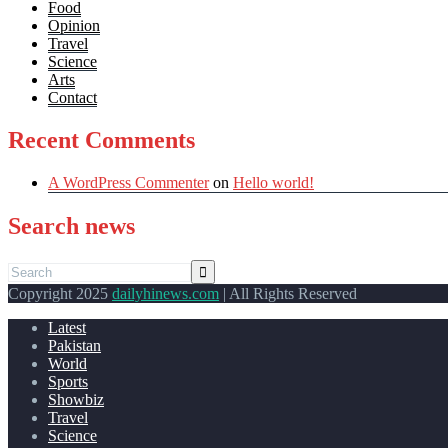
Food
Opinion
Travel
Science
Arts
Contact
Recent Comments
A WordPress Commenter
on
Hello world!
Search news
Copyright 2025
dailyhinews.com
| All Rights Reserved
Latest
Pakistan
World
Sports
Showbiz
Travel
Science