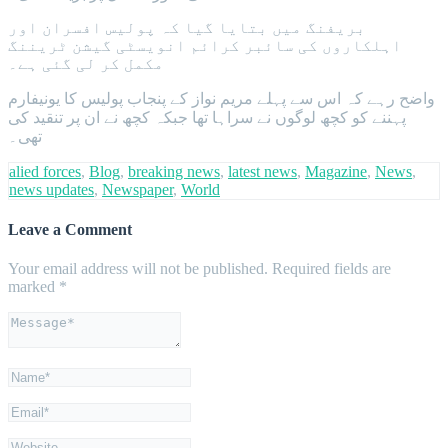
بریفنگ میں بتایا گیا کہ پولیس افسران اور
اہلکاروں کی سائبر کرائم انویسٹی گیشن ٹریننگ
مکمل کر لی گئی ہے۔
واضح رہے کہ اس سے پہلے مریم نواز کے پنجاب پولیس کا یونیفارم
پہننے کو کچھ لوگوں نے سراہا تھا جبکہ کچھ نے ان پر تنقید کی
تھی۔
alied forces
,
Blog
,
breaking news
,
latest news
,
Magazine
,
News
,
news updates
,
Newspaper
,
World
Leave a Comment
Your email address will not be published.
Required fields are
marked
*