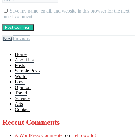
Save my name, email, and website in this browser for the next
time I comment.
Next
Previous
Home
About Us
Posts
Sample Posts
World
Food
Opinion
Travel
Science
Arts
Contact
Recent Comments
A WordPress Commenter
on
Hello world!