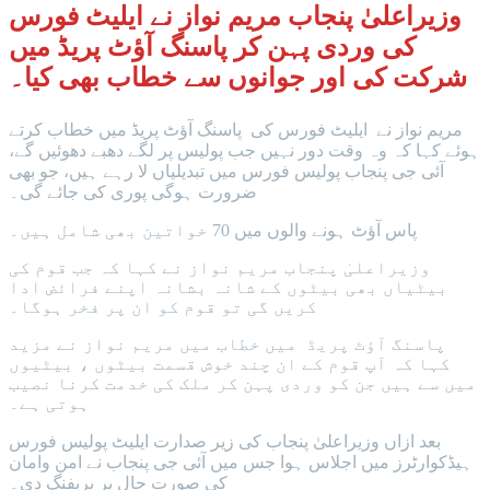
وزیراعلیٰ پنجاب مریم نواز نے ایلیٹ فورس
کی وردی پہن کر پاسنگ آؤٹ پریڈ میں
شرکت کی اور جوانوں سے خطاب بھی کیا۔
مریم نواز نے ایلیٹ فورس کی پاسنگ آؤٹ پریڈ میں خطاب کرتے
ہوئے کہا کہ وہ وقت دور نہیں جب پولیس پر لگے دھبے دھوئیں گے،
آئی جی پنجاب پولیس فورس میں تبدیلیاں لا رہے ہیں، جو بھی
ضرورت ہوگی پوری کی جائے گی۔
پاس آؤٹ ہونے والوں میں 70 خواتین بھی شامل ہیں۔
وزیراعلیٰ پنجاب مریم نواز نے کہا کہ جب قوم کی
بیٹیاں بھی بیٹوں کے شانہ بشانہ اپنے فرائض ادا
کریں گی تو قوم کو ان پر فخر ہوگا۔
پاسنگ آؤٹ پریڈ میں خطاب میں مریم نواز نے مزید
کہا کہ آپ قوم کے ان چند خوش قسمت بیٹوں ، بیٹیوں
میں سے ہیں جن کو وردی پہن کر ملک کی خدمت کرنا نصیب
ہوتی ہے۔
بعد ازاں وزیراعلیٰ پنجاب کی زیر صدارت ایلیٹ پولیس فورس
ہیڈکوارٹرز میں اجلاس ہوا جس میں آئی جی پنجاب نے امن وامان
کی صورت حال پر بریفنگ دی۔