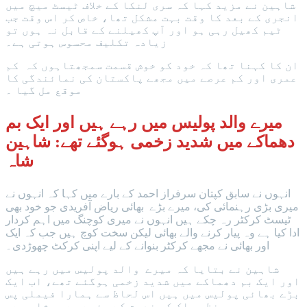
شاہین نے مزید کہا کہ سری لنکا کے خلاف ٹیسٹ میچ میں
انجری کے بعد کا وقت بہت مشکل تھا، خاص کر اس وقت جب
ٹیم کھیل رہی ہو اور آپ کھیلنے کے قابل نہ ہوں تو
زیادہ تکلیف محسوس ہوتی ہے۔
ان کا کہنا تھا کہ خود کو خوش قسمت سمجھتاہوں کہ کم
عمری اور کم عرصے میں مجھے پاکستان کی نمائندگی کا
موقع مل گیا ۔
میرے والد پولیس میں رہے ہیں اور ایک بم
دھماکے میں شدید زخمی ہوگئے تھے: شاہین
شاہ
انہوں نے سابق کپتان سرفراز احمد کے بارے میں کہا کہ انہوں نے
میری بڑی رہنمائی کی، میرے بڑے بھائی ریاض آفریدی جو خود بھی
ٹیسٹ کرکٹر رہ چکے ہیں انہوں نے میری کوچنگ میں اہم کردار
ادا کیا ہے وہ پیار کرنے والے بھائی لیکن سخت کوچ ہیں جب کہ ایک
اور بھائی نے مجھے کرکٹر بنوانے کے لیے اپنی کرکٹ چھوڑدی۔
شاہین نے بتایا کہ میرے والد پولیس میں رہے ہیں
اور ایک بم دھماکے میں شدید زخمی ہوگئے تھے، اب ایک
بڑے بھائی پولیس میں ہیں اس لحاظ سے ہمارا فیملی پس
منظر ملک کی خدمت کے جذبے سے سرشار ہے۔