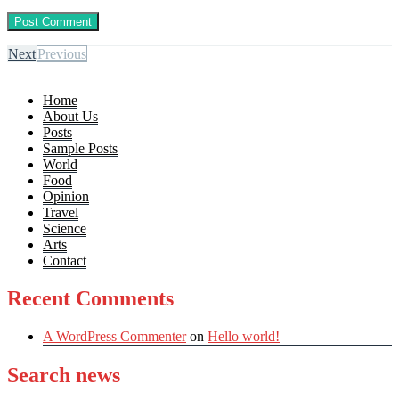
Next
Previous
Home
About Us
Posts
Sample Posts
World
Food
Opinion
Travel
Science
Arts
Contact
Recent Comments
A WordPress Commenter
on
Hello world!
Search news