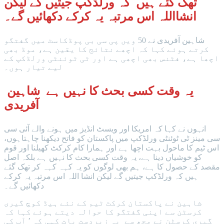
تھک گئے ہیں کہ ورلڈکپ جیتیں گے لیکن
انشااللہ اس مرتبہ یہ کرکے دکھائیں گے۔
شاہین آفریدی نے 50 ویں پی سی بی پوڈکاسٹ میں گفتگو
کرتے ہوئے کہا کہ اچھے نتائج کا یقین ہے، موڈ بھی
اچھا ہے، فٹنس بھی اچھی ہے اور ٹی ٹوئنٹی ورلڈکپ کے
لیے تیار ہوں۔
یہ وقت کسی بحث کا نہیں ہے شاہین
آفریدی
انہوں نے کہا کہ امریکا اور ویسٹ انڈیز میں ہونے والے آئی سی
سی مینز ٹی ٹوئنٹی ورلڈکپ میں پاکستان کو فاتح دیکھنا چاہتاہوں،
اس ٹیم کا ماحول بہت اچھا ہے اور ہمارا کام کرکٹ کھیلنا اور قوم
کو خوشیاں دینا ہے، یہ وقت کسی بحث کا نہیں ہے بلکہ اصل
مقصد کے حصول کا ہے، ہم بھی لوگوں کو یہ کہہ کہہ کر تھک گئے
ہیں کہ ورلڈکپ جیتیں گے لیکن انشا اللہ اس مرتبہ یہ کرکے
دکھائیں گے۔
شاہین نے پاکستان کرکٹ ٹیم کے نئے ہیڈ کوچ گیری
کرسٹن سے اپنی گفتگو کا حوالہ دیتے ہوئے کہا کہ
گیری کرسٹن نے مجھ سے یہ زبردست بات کہی کہ ’ آپ کی