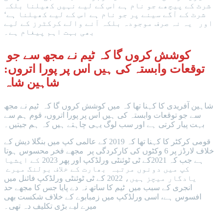
شرٹ کے پیچھے جو نام ہے اس کے لیے نہیں کھیلنا بلکہ
شرٹ کے آگے سینے پر جو نام ہے اس کے لیے کھیلنا ہے‘
اور یہ نہ صرف موجودہ بلکہ آنے والے کرکٹرز کے لیے
بھی بہت اہم پیغام ہے۔
کوشش کروں گا کہ ٹیم نے مجھ سے جو
توقعات وابستہ کی ہیں اس پر پورا اتروں:
شاہین شاہ
شاہین آفریدی کا کہنا تھا کہ میں کوشش کروں گا کہ ٹیم نے مجھ
سے جو توقعات وابستہ کی ہیں اس پر پورا اتروں، قوم ہم سے
بہت پیار کرتی ہے اور سب لوگ یہی چاہتے ہیں کہ ہم جیتیں۔
قومی کرکٹر کا کہنا تھا کہ 2019 کے عالمی کپ میں بنگلا دیش کے
خلاف لارڈز پر 6 وکٹوں کی کارکردگی پر مجھے فخر محسوس ہوتا
ہے جب کہ 2021کے ٹی ٹوئنٹی ورلڈکپ اور پھر 2023 کے ایشیا
کپ میں دونوں مرتبہ بھارت کے خلاف بولنگ میرے
یادگار میچز ہیں، 2022 کے ٹی ٹوئنٹی ورلڈکپ فائنل میں
انجری کے سبب میں ٹیم کا ساتھ نہ دے پایا جس کا مجھے حد
افسوس ہے، اسی ورلڈکپ میں زمبابوے کے خلاف شکست بھی
میرے لیے بڑی تکلیف دہ تھی۔