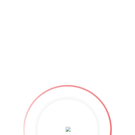
 کے لیے تین مرتبہ وقت مانگا، عدالت نے وکلا اور بانی پی ٹی آئی کی درخواست پر
دم اعتماد واپس لےلیا گیا۔
reaking news
,
latest news
,
Magazine
,
News
,
news updates
,
Newspaper
,
Wo