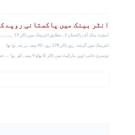
انٹر بینک میں پاکستانی روپے ک
اسٹیٹ بینک آف پاکستان کے مطابق انٹربینک میں ڈالر 19 پیسے سستا ہوکر 278 روپے 21 پیسے کا ہوگیا ہے۔
انٹربینک میں گزشتہ روز ڈالر 278 روپے 40 پیسے پر بند ہوا تھا۔
دوسری جانب اوپن مارکیٹ میں ڈالر کا بھاؤ 4 پیسے کم ہوا ہے جس کے بعد ڈالر 279 روپے50 پیسے کا ہے۔