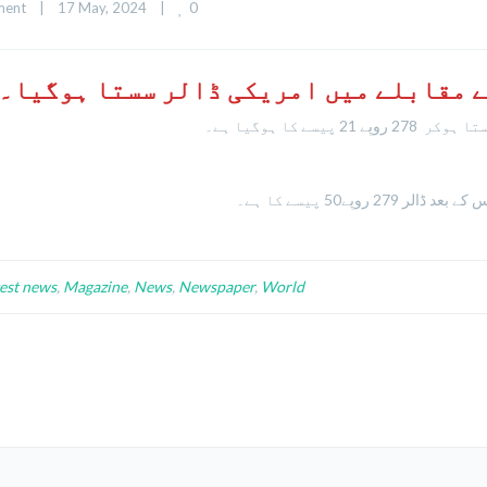
0
ment
|
17 May, 2024    
|
ے مقابلے میں امریکی ڈالر سستا ہوگیا۔
test news
,
Magazine
,
News
,
Newspaper
,
World