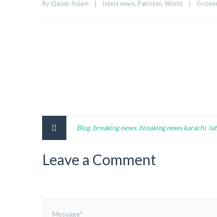
By 
Qaiser Aslam
|
latest news
, 
Pakistan
, 
World
|
0 com
Blog
,
breaking news
,
breaking news karachi
,
la
Leave a Comment