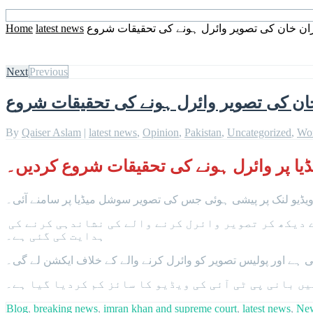
Home
latest news
ن خان کی تصویر وائرل ہونے کی تحقیقات شروع
Next
Previous
ن کی تصویر وائرل ہونے کی تحقیقات شروع
By
Qaiser Aslam
|
latest news
,
Opinion
,
Pakistan
,
Uncategorized
,
Wo
یا پر وائرل ہونے کی تحقیقات شروع کردیں۔
ویڈیو لنک پر پیشی ہوئی جس کی تصویر سوشل میڈیا پر سامنے آئی۔
 دیکھ کر تصویر وائرل کرنے والے کی نشاندہی کرنے کی
ہدایت کی گئی ہے۔
ی ہے اور پولیس تصویر کو وائرل کرنے والے کے خلاف ایکشن لے گی۔
ں بانی پی ٹی آئی کی ویڈیو کا سائز کم کردیا گیا ہے۔
Blog
,
breaking news
,
imran khan and supreme court
,
latest news
,
Ne