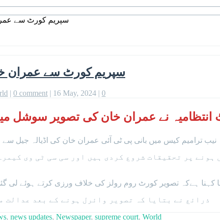
سپریم کورٹ سے عمرا
سپریم کورٹ سے عمران خا
rld
|
0 comment
|
16 May, 2024
|
0
ٹ انتظامیہ نے عمران خان کی تصویر سوشل میڈ
نیب ترامیم کیس میں بانی پی ٹی آئی عمران خان کی اڈیالہ جیل سے 
ہونے پر تحقیقات شروع کردی ہیں اور سی سی ٹی وی کیمرے
کا کہنا ہےکہ تصویر کورٹ روم رولز کی خلاف ورزی کرتے ہوئے لی گئ
ذرائع نے بتایا کہ تصویر وائرل ہونے کے بعد عدالت می
ws
,
news updates
,
Newspaper
,
supreme court
,
World