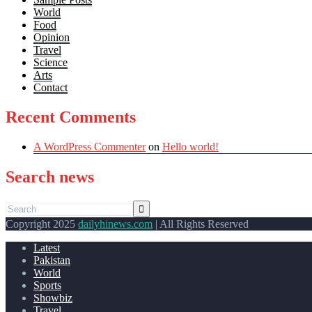
World
Food
Opinion
Travel
Science
Arts
Contact
Recent Comments
A WordPress Commenter
on
Hello world!
Search news
Copyright 2025
dailyhinews.com
| All Rights Reserved
Latest
Pakistan
World
Sports
Showbiz
Travel