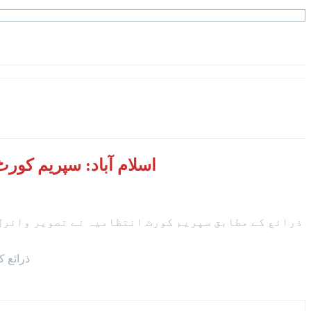
اسلام آباد: سپریم کور
ذرائع کے مطابق سپریم کورٹ انتظامیہ نے تصویر وائرل 
ذرائع 