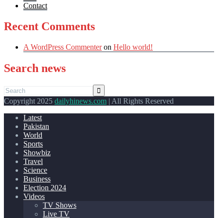
Contact
Recent Comments
A WordPress Commenter
on
Hello world!
Search news
Copyright 2025
dailyhinews.com
| All Rights Reserved
Latest
Pakistan
World
Sports
Showbiz
Travel
Science
Business
Election 2024
Videos
TV Shows
Live TV