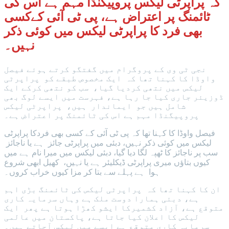
کہ پراپرٹی لیکس پروپیگنڈا مہم ہے اس کی
ٹائمنگ پر اعتراض ہے، پی ٹی آئی کےکسی
بھی فرد کا پراپرٹی لیکس میں کوئی ذکر
نہیں۔
نجی ٹی وی کے پروگرام میں گفتگو کرتے ہوئے فیصل
واوڈا کا کہنا تھا کہ ایک مخصوص طبقے کو پراپرٹی
لیکس میں نتھی کردیا گیا، سب کو نتھی کرکے ایک
ڈوزیئر جاری کیا جا رہا ہے، فہرست میں ایسے لوگ بھی
شامل ہیں جو ایماندار ہیں، پراپرٹی لیکس
پروپیگنڈا مہم ہے اس کی ٹائمنگ پر اعتراض ہے۔
فیصل واوڈا کا کہنا تھا کہ پی ٹی آئی کے کسی بھی فردکا پراپرٹی
لیکس میں کوئی ذکر نہیں، دبئی میں پراپرٹی جائز ہے یا ناجائز
سب پر ناجائز کا ٹھپہ لگا دیا گیا، دبئی لیکس میں میرا نام ہے میں
کیوں بتاؤں میری پراپرٹی ڈیکلیئر ہے یا نہیں، کھیل ابھی شروع
ہوا ہے پہلے سے بتا کر مزا کیوں خراب کروں۔
ان کا کہنا تھا کہ پراپرٹی لیکس کی ٹائمنگ بڑی اہم
ہے، دبئی ہمارا دوست ملک ہے وہاں سرمایہ کاری
متوقع ہے، آزاد کشمیرکا ایشو کھڑا ہوتا ہے پھر ایک
لیکس کا اعلان کیا جاتا ہے، پاکستان میں عالمی
سرمایہ کاری متوقع ہے ایسے میں لیکس آجاتے ہیں۔