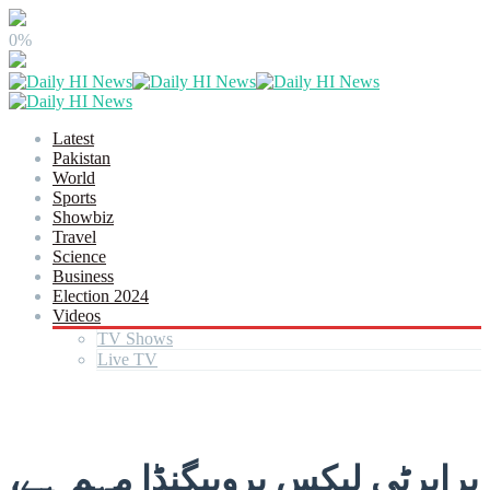
0%
Latest
Pakistan
World
Sports
Showbiz
Travel
Science
Business
Election 2024
Videos
TV Shows
Live TV
پراپرٹی لیکس پروپیگنڈا مہم ہے،