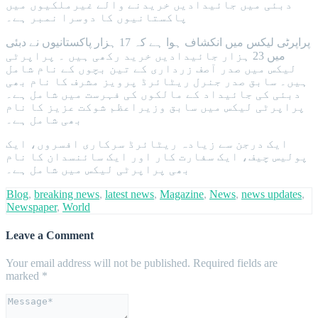
دبئی میں جائیدادیں خریدنے والے غیرملکیوں میں
پاکستانیوں کا دوسرا نمبر ہے۔
پراپرٹی لیکس میں انکشاف ہوا ہے کہ 17 ہزار پاکستانیوں نے دبئی
میں 23 ہزار جائیدادیں خرید رکھی ہیں ۔ پراپرٹی
لیکس میں صدر آصف زرداری کے تین بچوں کے نام شامل
ہیں۔ سابق صدر جنرل ریٹائرڈ پرویز مشرف کا نام بھی
دبئی کی جائیداد کے مالکوں کی فہرست میں شامل ہے۔
پراپرٹی لیکس میں سابق وزیراعظم شوکت عزیز کا نام
بھی شامل ہے۔
ایک درجن سے زیادہ ریٹائرڈ سرکاری افسروں، ایک
پولیس چیف، ایک سفارت کار اور ایک سائنسدان کا نام
بھی پراپرٹی لیکس میں شامل ہے۔
Blog
,
breaking news
,
latest news
,
Magazine
,
News
,
news updates
,
Newspaper
,
World
Leave a Comment
Your email address will not be published.
Required fields are
marked
*