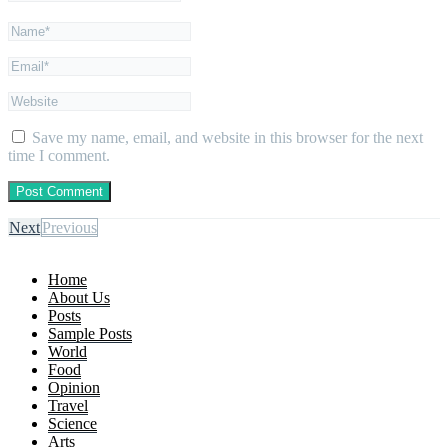
Save my name, email, and website in this browser for the next
time I comment.
Next
Previous
Home
About Us
Posts
Sample Posts
World
Food
Opinion
Travel
Science
Arts