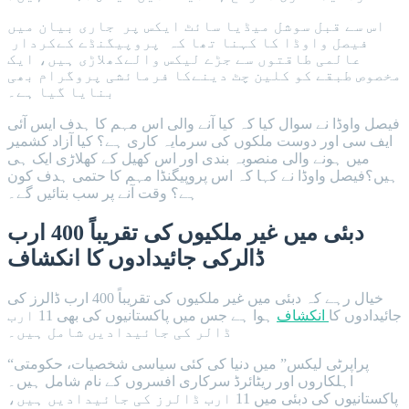
اس سے قبل سوشل میڈیا سائٹ ایکس پر جاری بیان میں
فیصل واوڈا کا کہنا تھا کہ پروپیگنڈے کےکردار
عالمی طاقتوں سے جڑے لیکس والےکھلاڑی ہیں، ایک
مخصوص طبقے کو کلین چٹ دینےکا فرمائشی پروگرام بھی
بنایا گیا ہے۔
فیصل واوڈا نے سوال کیا کہ کیا آنے والی اس مہم کا ہدف ایس آئی
ایف سی اور دوست ملکوں کی سرمایہ کاری ہے؟ کیا آزاد کشمیر
میں ہونے والی منصوبہ بندی اور اس کھیل کے کھلاڑی ایک ہی
ہیں؟فیصل واوڈا نے کہا کہ اس پروپیگنڈا مہم کا حتمی ہدف کون
ہے؟ وقت آنے پر سب بتائیں گے۔
دبئی میں غیر ملکیوں کی تقریباً 400 ارب
ڈالرکی جائیدادوں کا انکشاف
خیال رہے کہ دبئی میں غیر ملکیوں کی تقریباً 400 ارب ڈالرز کی
جائیدادوں کا
انکشاف
ہوا ہے جس میں پاکستانیوں کی بھی 11 ارب
ڈالر کی جائیدادیں شامل ہیں۔
“پراپرٹی لیکس” میں دنیا کی کئی سیاسی شخصیات، حکومتی
اہلکاروں اور ریٹائرڈ سرکاری افسروں کے نام شامل ہیں۔
پاکستانیوں کی دبئی میں 11 ارب ڈالرز کی جائیدادیں ہیں،