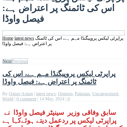
اس کی ٹائمنگ پر اعتراض ہے:
فیصل واوڈا
پراپرٹی لیکس پروپیگنڈا مہم ہے، اس کی ٹائمنگ
latest news
Home
پر اعتراض ہے: فیصل واوڈا
Next
Previous
پراپرٹی لیکس پروپیگنڈا مہم ہے، اس کی
ٹائمنگ پر اعتراض ہے: فیصل واوڈا
By
Qaiser Aslam
|
latest news
,
Opinion
,
Pakistan
,
Uncategorized
,
World
|
0 comment
|
14 May, 2024
|
0
سابق وفاقی وزیر سینیٹر فیصل واوڈا نے
پراپرٹی لیکس پر ردعمل دیتے ہوئےکہا ہے