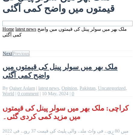
قیمتوں میں واضح کمی آگئی
ملک بھر میں سولر پینل کی قیمتوں میں واضح
latest news
Home
کمی آگئی
Next
Previous
ملک بھر میں سولر پینل کی قیمتوں میں
واضح کمی آگئی
By
Qaiser Aslam
|
latest news
,
Opinion
,
Pakistan
,
Uncategorized
,
World
|
0 comment
|
10 May, 2024
|
0
کراچی: ملک بھر میں سولر پینل کی قیمتوں
میں مزید کمی کردی گئی۔
2022 میں 80 روپے فی واٹ ملنے والی پلیٹ کی قیمت 37 روپے فی