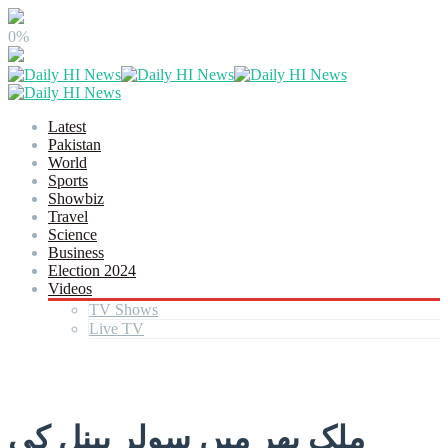
0%
Latest
Pakistan
World
Sports
Showbiz
Travel
Science
Business
Election 2024
Videos
TV Shows
Live TV
ملک بھر میں سولر پینل کی