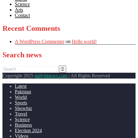
Science
Arts
Contact
Recent Comments
A WordPress Commenter
on
Hello world!
Search news
Copyright 2025
dailyhinews.com
| All Rights Reserved
Latest
Pakistan
World
Sports
Showbiz
Travel
Science
Business
Election 2024
Videos