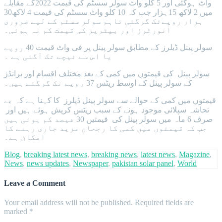
واٹ ہوگئی اور 5 کلو واٹ سولر سسٹم کی قیمت 2022کے مقابلے
میں 2 لاکھ 15ہزار جب کہ 10 کلو واٹ سسٹم کی قیمت 4 لاکھ30
ہزار روپےتک گرگئی تاہم سولر سسٹم کے لیے ضروری
انورٹرز اور بیٹریز کی قیمت کم نہ ہوئی۔
سولر پینل ڈیلرز کے مطابق سولر پینل پر فی واٹ قیمت 40 روپے
یا اس سے نیچے تک آگئی ہے ۔
سولر پینل کی قیمتوں میں کمی کے بعد مختلف اقسام اور برانڈز
کے سولر پینل کے اوسط ریٹس 37 روپے تک گرگئے ہیں۔
قیمتوں میں کمی کے حوالے سے سولر پینل ڈیلرز کا کہنا ہے کہ بے
تحاشہ سپلائی موجود ہونے کے سبب ریٹس کریش ہوئے ہیں اور
صرف 6 ماہ میں سولر پینل کی قیمتیں 30 فیصد کم ہوئی ہیں
جب کہ قیمتوں میں کمی کا رجحان مزید جاری رہنے کا
امکان ہے۔
Blog
,
breaking latest news
,
breaking news
,
latest news
,
Magazine
,
News
,
news updates
,
Newspaper
,
pakistan solar panel
,
World
Leave a Comment
Your email address will not be published.
Required fields are
marked
*