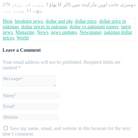
دوسری جانب اوپن مارکیٹ میں ڈالر کا بھاؤ 3 پیسے کم ہوکر 279
روپے 11 پیسے ہے۔
Blog
,
breaking news
,
dollar and pkr
,
dollar price
,
dollar price in
pakistan
,
dollar prices in pakistan
,
dollar vs pakistani rupees
,
latest
news
,
Magazine
,
News
,
news updates
,
Newspaper
,
pakistan dollar
prices
,
World
Leave a Comment
Your email address will not be published.
Required fields are
marked
*
Save my name, email, and website in this browser for the next
time I comment.