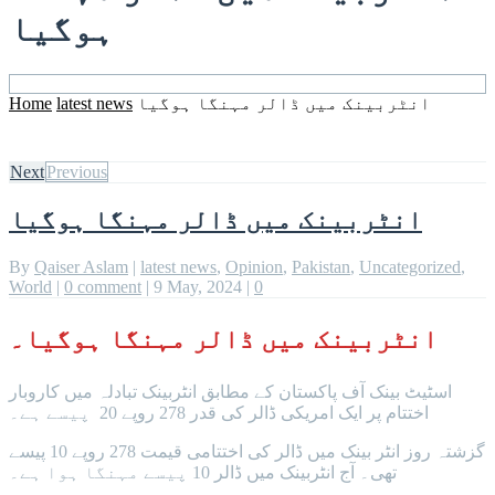
ہوگیا
Home
latest news
انٹربینک میں ڈالر مہنگا ہوگیا
Next
Previous
انٹربینک میں ڈالر مہنگا ہوگیا
By
Qaiser Aslam
|
latest news
,
Opinion
,
Pakistan
,
Uncategorized
,
World
|
0 comment
|
9 May, 2024
|
0
انٹربینک میں ڈالر مہنگا ہوگیا۔
اسٹیٹ بینک آف پاکستان کے مطابق انٹربینک تبادلہ میں کاروبار
اختتام پر ایک امریکی ڈالر کی قدر 278 روپے 20 پیسے ہے۔
گزشتہ روز انٹر بینک میں ڈالر کی اختتامی قیمت 278 روپے 10 پیسے
تھی۔ آج انٹربینک میں ڈالر 10 پیسے مہنگا ہوا ہے۔