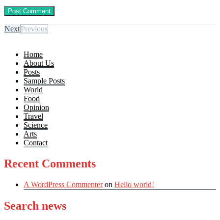
Next
Previous
Home
About Us
Posts
Sample Posts
World
Food
Opinion
Travel
Science
Arts
Contact
Recent Comments
A WordPress Commenter
on
Hello world!
Search news