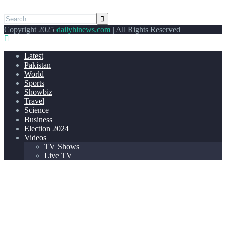
Copyright 2025
dailyhinews.com
| All Rights Reserved
Latest
Pakistan
World
Sports
Showbiz
Travel
Science
Business
Election 2024
Videos
TV Shows
Live TV