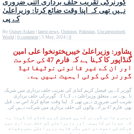
گورنرکی تقریب حلف برداری اتنی ضروری
نہیں تھی کہ اپنا وقت ضائع کرتا: وزیراعلیٰ
کے پی
By
Qaiser Aslam
|
latest news
,
Opinion
,
Pakistan
,
Uncategorized
,
World
|
0 comment
|
5 May, 2024
|
0
پشاور: وزیراعلیٰ خیبرپختونخوا علی امین
گنڈاپور کا کہنا ہے کہ فارم 47 کی حکومت
اور ان کے غیر قانونی نوٹیفائیڈ
گورنر کی کوئی اہمیت نہیں ہے۔
گورنر کے پی فیصل کریم کنڈی کی تقریب حلف برداری میں شریک
نا ہونے سے متعلق وزیراعلیٰ نے کہا کہ گورنرکی حلف برداری
تقریب اتنی ضروری نہیں تھی کہ اپنا وقت ضائع کرتا، اس سے قبل
بھی فارم 47 پر آنے والوں کی حلف برداری میں شرکت نہیں کی۔
دوسری جانب گورنر کے پی فیصل کریم کنڈی کا کہنا ہے
کہ صوبائی کابینہ اور وزیراعلیٰ کو حلف برداری میں
شرکت کی دعوت دی تھی مگر شاید وزیراعلیٰ مصروفیات
کی وجہ سے تقریب میں شریک نہیں ہوئے۔