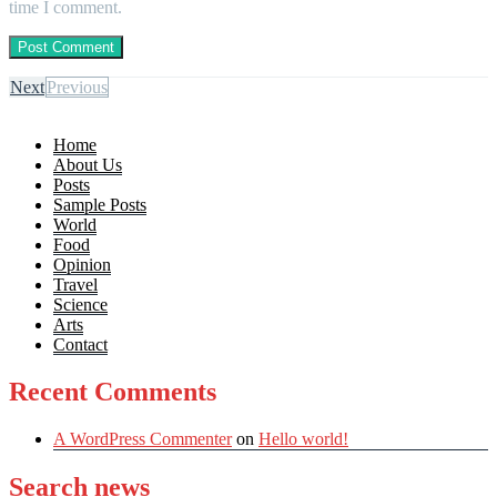
time I comment.
Next
Previous
Home
About Us
Posts
Sample Posts
World
Food
Opinion
Travel
Science
Arts
Contact
Recent Comments
A WordPress Commenter
on
Hello world!
Search news